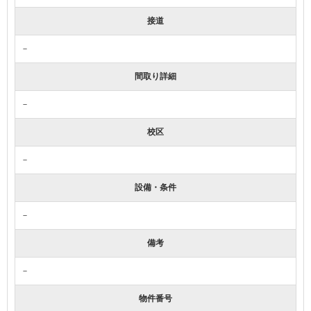
接道
－
間取り詳細
－
校区
－
設備・条件
－
備考
－
物件番号