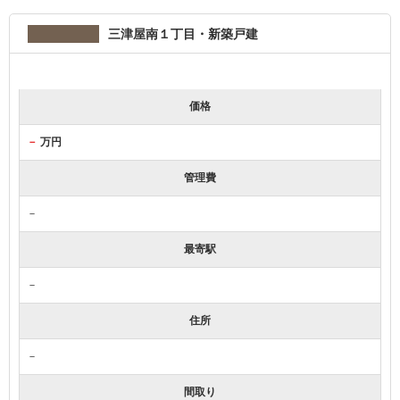
三津屋南１丁目・新築戸建
価格
－
万円
管理費
－
最寄駅
－
住所
－
間取り