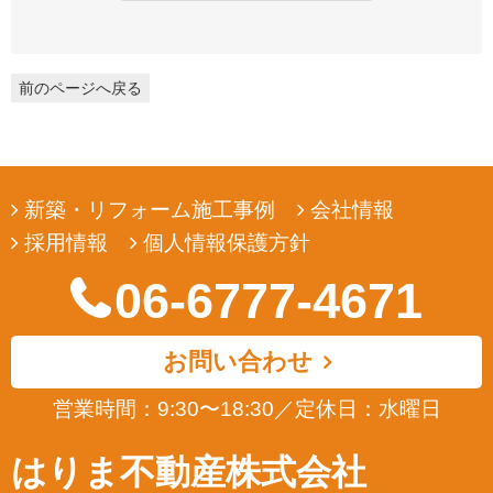
弊社は、ユーザーの皆様から提供していただいた個人情報を、ユ
ーザーの皆様へ有用な情報をお届けするなどの正当な目的のため
にのみ収集します。
前のページへ戻る
3. 個人情報の利用
弊社は、ユーザーの皆様から提供していただいた個人情報を、ユ
ーザーの皆様へ有用な情報をお届けするなどの正当な目的のため
にのみ使用します。
新築・リフォーム施工事例
会社情報
4. 個人情報の開示
採用情報
個人情報保護方針
弊社は、ユーザーの皆様から提供していただいた個人情報を、正
当な理由のある場合を除き、その同意なくして第三者に開示若し
06-6777-4671
くは提供することはありません。また、その場合においても、正
当な理由がない限り、個人情報が第三者から更に開示、提供若し
くは漏洩されることのないよう努めます。
お問い合わせ
5. ユーザーによる照会
営業時間：9:30〜18:30
／
定休日：水曜日
弊社は、ユーザーの皆様が提供された個人情報の確認、訂正など
を希望される場合は、弊社対応窓口にお申出いただくことによ
はりま不動産株式会社
り、合理的な範囲で、そのご希望に対応致します。