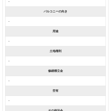
－
バルコニーの向き
－
用途
－
土地権利
－
修繕積立金
－
空有
－
その他法令