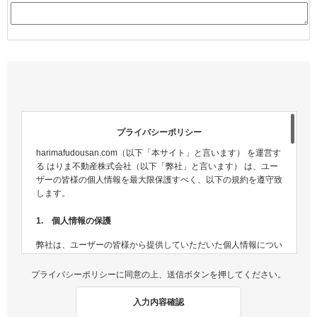
プライバシーポリシー
harimafudousan.com（以下「本サイト」と言います） を運営す
る はりま不動産株式会社（以下「弊社」と言います） は、ユー
ザーの皆様の個人情報を最大限保護すべく、以下の規約を遵守致
します。
1. 個人情報の保護
弊社は、ユーザーの皆様から提供していただいた個人情報につい
ては、適切な方法で管理し、不正侵入及び漏洩などの危険が生じ
ないよう、個人情報の適切な管理及び保護に努めます。
プライバシーポリシーに同意の上、送信ボタンを押してください。
2. 個人情報収集
入力内容確認