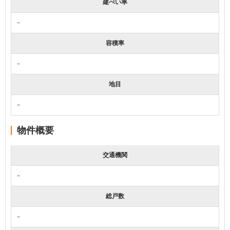
建ぺい率
－
容積率
－
地目
－
物件概要
交通機関
－
総戸数
－