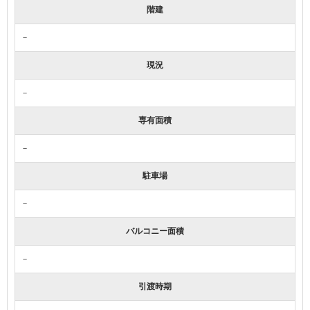
階建
－
現況
－
専有面積
－
駐車場
－
バルコニー面積
－
引渡時期