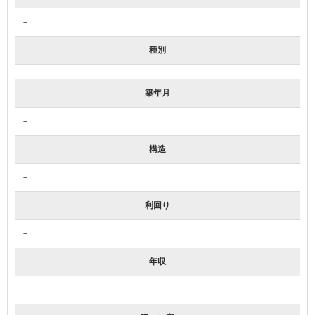
－
種別
築年月
－
構造
－
利回り
－
年収
－