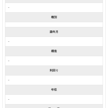
－
種別
築年月
－
構造
－
利回り
－
年収
－