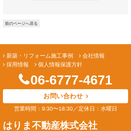
弊社は、ユーザーの皆様から提供していただいた個人情報を、ユ
ーザーの皆様へ有用な情報をお届けするなどの正当な目的のため
にのみ収集します。
前のページへ戻る
3. 個人情報の利用
弊社は、ユーザーの皆様から提供していただいた個人情報を、ユ
ーザーの皆様へ有用な情報をお届けするなどの正当な目的のため
にのみ使用します。
新築・リフォーム施工事例
会社情報
4. 個人情報の開示
採用情報
個人情報保護方針
弊社は、ユーザーの皆様から提供していただいた個人情報を、正
当な理由のある場合を除き、その同意なくして第三者に開示若し
06-6777-4671
くは提供することはありません。また、その場合においても、正
当な理由がない限り、個人情報が第三者から更に開示、提供若し
くは漏洩されることのないよう努めます。
お問い合わせ
5. ユーザーによる照会
営業時間：9:30〜18:30
／
定休日：水曜日
弊社は、ユーザーの皆様が提供された個人情報の確認、訂正など
を希望される場合は、弊社対応窓口にお申出いただくことによ
はりま不動産株式会社
り、合理的な範囲で、そのご希望に対応致します。