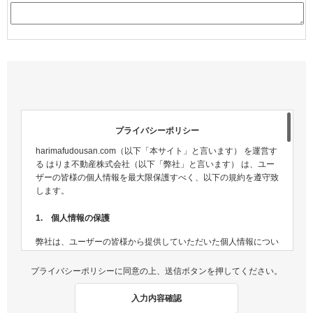
プライバシーポリシー
harimafudousan.com（以下「本サイト」と言います） を運営す
る はりま不動産株式会社（以下「弊社」と言います） は、ユー
ザーの皆様の個人情報を最大限保護すべく、以下の規約を遵守致
します。
1. 個人情報の保護
弊社は、ユーザーの皆様から提供していただいた個人情報につい
ては、適切な方法で管理し、不正侵入及び漏洩などの危険が生じ
ないよう、個人情報の適切な管理及び保護に努めます。
プライバシーポリシーに同意の上、送信ボタンを押してください。
2. 個人情報収集
入力内容確認