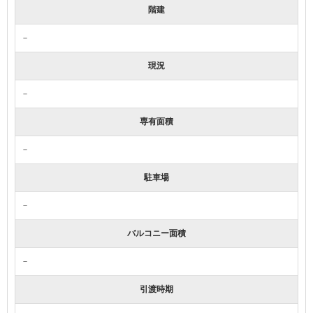
階建
－
現況
－
専有面積
－
駐車場
－
バルコニー面積
－
引渡時期