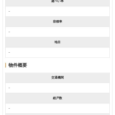
建ぺい率
－
容積率
－
地目
－
物件概要
交通機関
－
総戸数
－