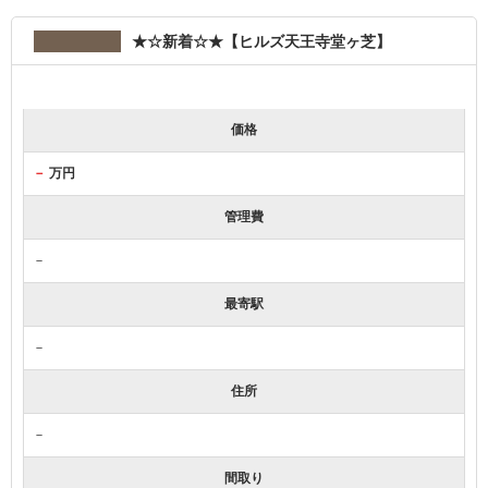
★☆新着☆★【ヒルズ天王寺堂ヶ芝】
価格
－
万円
管理費
－
最寄駅
－
住所
－
間取り