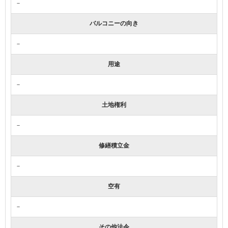
－
バルコニーの向き
－
用途
－
土地権利
－
修繕積立金
－
空有
－
その他法令