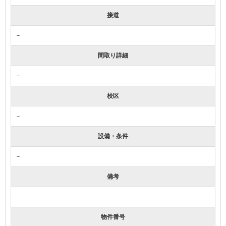
接道
－
間取り詳細
－
校区
－
設備・条件
－
備考
－
物件番号