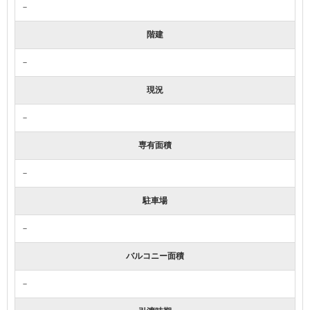
－
階建
－
現況
－
専有面積
－
駐車場
－
バルコニー面積
－