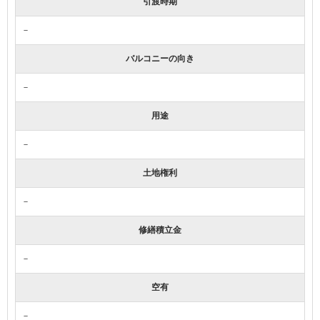
引渡時期
－
バルコニーの向き
－
用途
－
土地権利
－
修繕積立金
－
空有
－