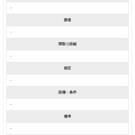
－
接道
－
間取り詳細
－
校区
－
設備・条件
－
備考
－