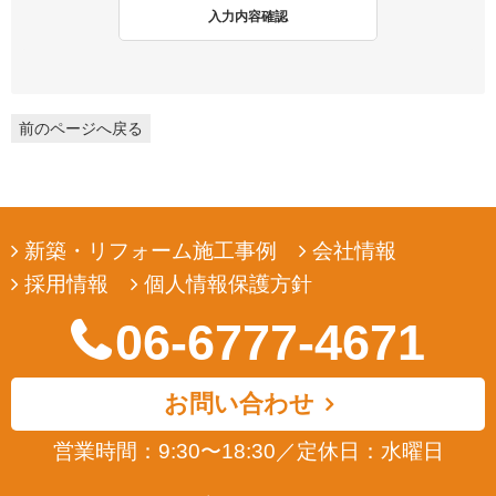
2. 個人情報収集
入力内容確認
弊社は、ユーザーの皆様から提供していただいた個人情報を、ユ
ーザーの皆様へ有用な情報をお届けするなどの正当な目的のため
にのみ収集します。
前のページへ戻る
3. 個人情報の利用
弊社は、ユーザーの皆様から提供していただいた個人情報を、ユ
ーザーの皆様へ有用な情報をお届けするなどの正当な目的のため
にのみ使用します。
新築・リフォーム施工事例
会社情報
4. 個人情報の開示
採用情報
個人情報保護方針
弊社は、ユーザーの皆様から提供していただいた個人情報を、正
当な理由のある場合を除き、その同意なくして第三者に開示若し
06-6777-4671
くは提供することはありません。また、その場合においても、正
当な理由がない限り、個人情報が第三者から更に開示、提供若し
くは漏洩されることのないよう努めます。
お問い合わせ
5. ユーザーによる照会
営業時間：9:30〜18:30
／
定休日：水曜日
弊社は、ユーザーの皆様が提供された個人情報の確認、訂正など
を希望される場合は、弊社対応窓口にお申出いただくことによ