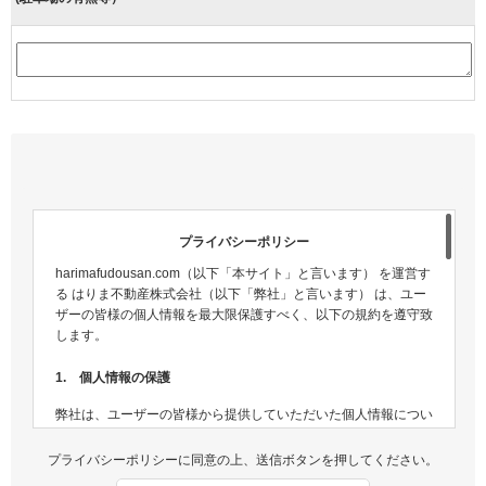
プライバシーポリシー
harimafudousan.com（以下「本サイト」と言います） を運営す
る はりま不動産株式会社（以下「弊社」と言います） は、ユー
ザーの皆様の個人情報を最大限保護すべく、以下の規約を遵守致
します。
1. 個人情報の保護
弊社は、ユーザーの皆様から提供していただいた個人情報につい
ては、適切な方法で管理し、不正侵入及び漏洩などの危険が生じ
ないよう、個人情報の適切な管理及び保護に努めます。
プライバシーポリシーに同意の上、送信ボタンを押してください。