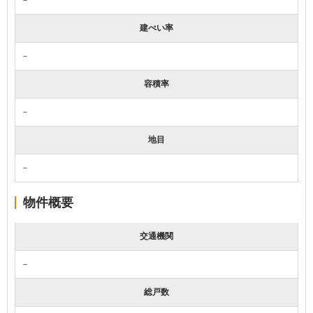
建ぺい率
－
容積率
－
地目
－
物件概要
交通機関
－
総戸数