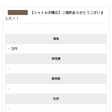
【シャトル夕陽丘】ご成約ありがとうございま
した！！
価格
－
万円
管理費
－
最寄駅
－
住所
－