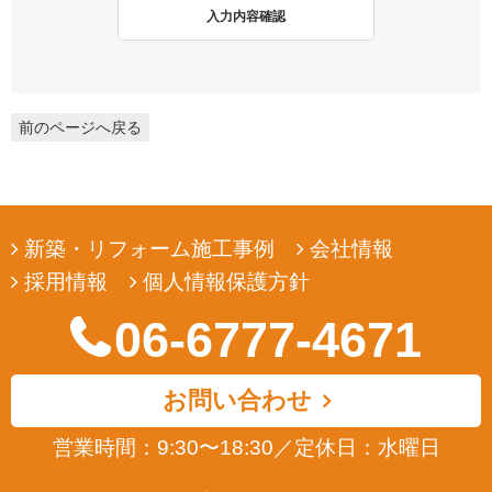
2. 個人情報収集
入力内容確認
弊社は、ユーザーの皆様から提供していただいた個人情報を、ユ
ーザーの皆様へ有用な情報をお届けするなどの正当な目的のため
にのみ収集します。
前のページへ戻る
3. 個人情報の利用
弊社は、ユーザーの皆様から提供していただいた個人情報を、ユ
ーザーの皆様へ有用な情報をお届けするなどの正当な目的のため
にのみ使用します。
新築・リフォーム施工事例
会社情報
4. 個人情報の開示
採用情報
個人情報保護方針
弊社は、ユーザーの皆様から提供していただいた個人情報を、正
当な理由のある場合を除き、その同意なくして第三者に開示若し
06-6777-4671
くは提供することはありません。また、その場合においても、正
当な理由がない限り、個人情報が第三者から更に開示、提供若し
くは漏洩されることのないよう努めます。
お問い合わせ
5. ユーザーによる照会
営業時間：9:30〜18:30
／
定休日：水曜日
弊社は、ユーザーの皆様が提供された個人情報の確認、訂正など
を希望される場合は、弊社対応窓口にお申出いただくことによ