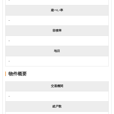
建ぺい率
－
容積率
－
地目
－
物件概要
交通機関
－
総戸数