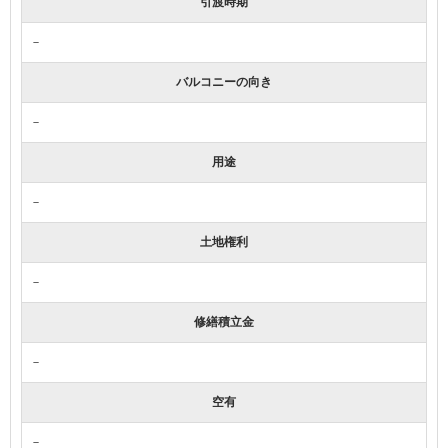
引渡時期
－
バルコニーの向き
－
用途
－
土地権利
－
修繕積立金
－
空有
－