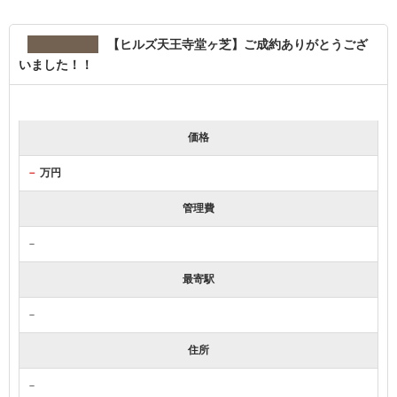
【ヒルズ天王寺堂ヶ芝】ご成約ありがとうござ
いました！！
価格
－
万円
管理費
－
最寄駅
－
住所
－