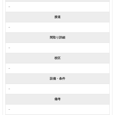
－
接道
－
間取り詳細
－
校区
－
設備・条件
－
備考
－