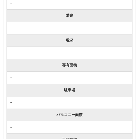
－
階建
－
現況
－
専有面積
－
駐車場
－
バルコニー面積
－