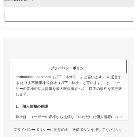
プライバシーポリシー
harimafudousan.com（以下「本サイト」と言います） を運営す
る はりま不動産株式会社（以下「弊社」と言います） は、ユー
ザーの皆様の個人情報を最大限保護すべく、以下の規約を遵守致
します。
1. 個人情報の保護
弊社は、ユーザーの皆様から提供していただいた個人情報につい
ては、適切な方法で管理し、不正侵入及び漏洩などの危険が生じ
ないよう、個人情報の適切な管理及び保護に努めます。
プライバシーポリシーに同意の上、送信ボタンを押してください。