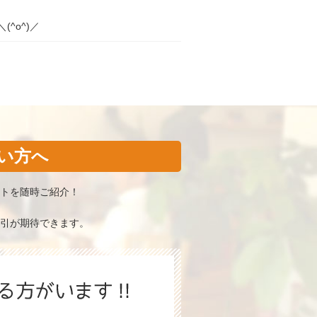
^o^)／
い方へ
トを随時ご紹介！
引が期待できます。