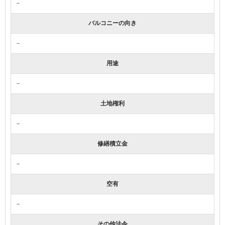
－
バルコニーの向き
－
用途
－
土地権利
－
修繕積立金
－
空有
－
その他法令