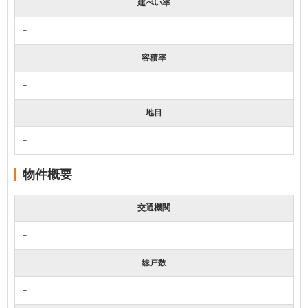
建ぺい率
－
容積率
－
地目
－
物件概要
交通機関
－
総戸数
－