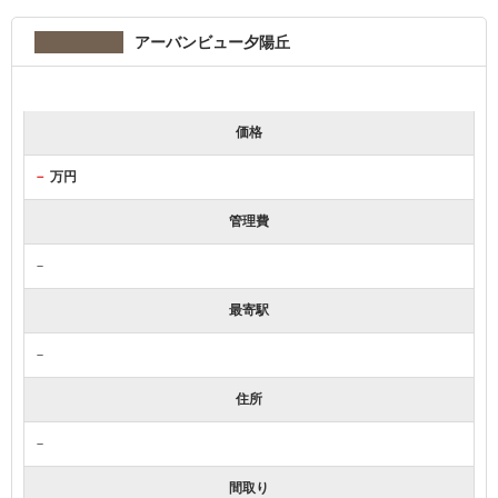
アーバンビュー夕陽丘
価格
－
万円
管理費
－
最寄駅
－
住所
－
間取り