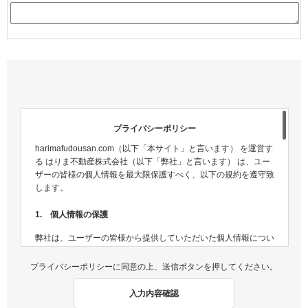
プライバシーポリシー
harimafudousan.com（以下「本サイト」と言います） を運営す
る はりま不動産株式会社（以下「弊社」と言います） は、ユー
ザーの皆様の個人情報を最大限保護すべく、以下の規約を遵守致
します。
1. 個人情報の保護
弊社は、ユーザーの皆様から提供していただいた個人情報につい
ては、適切な方法で管理し、不正侵入及び漏洩などの危険が生じ
ないよう、個人情報の適切な管理及び保護に努めます。
プライバシーポリシーに同意の上、送信ボタンを押してください。
2. 個人情報収集
入力内容確認