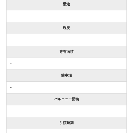
階建
－
現況
－
専有面積
－
駐車場
－
バルコニー面積
－
引渡時期