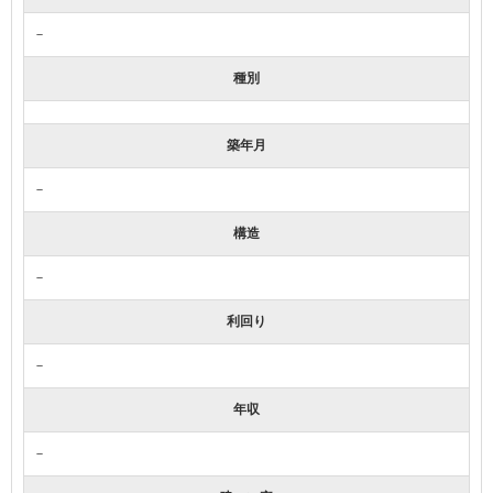
－
種別
築年月
－
構造
－
利回り
－
年収
－