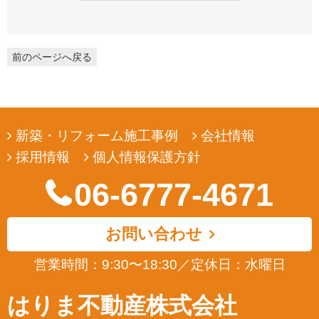
弊社は、ユーザーの皆様から提供していただいた個人情報を、ユ
ーザーの皆様へ有用な情報をお届けするなどの正当な目的のため
にのみ収集します。
前のページへ戻る
3. 個人情報の利用
弊社は、ユーザーの皆様から提供していただいた個人情報を、ユ
ーザーの皆様へ有用な情報をお届けするなどの正当な目的のため
にのみ使用します。
新築・リフォーム施工事例
会社情報
4. 個人情報の開示
採用情報
個人情報保護方針
弊社は、ユーザーの皆様から提供していただいた個人情報を、正
当な理由のある場合を除き、その同意なくして第三者に開示若し
06-6777-4671
くは提供することはありません。また、その場合においても、正
当な理由がない限り、個人情報が第三者から更に開示、提供若し
くは漏洩されることのないよう努めます。
お問い合わせ
5. ユーザーによる照会
営業時間：9:30〜18:30
／
定休日：水曜日
弊社は、ユーザーの皆様が提供された個人情報の確認、訂正など
を希望される場合は、弊社対応窓口にお申出いただくことによ
はりま不動産株式会社
り、合理的な範囲で、そのご希望に対応致します。