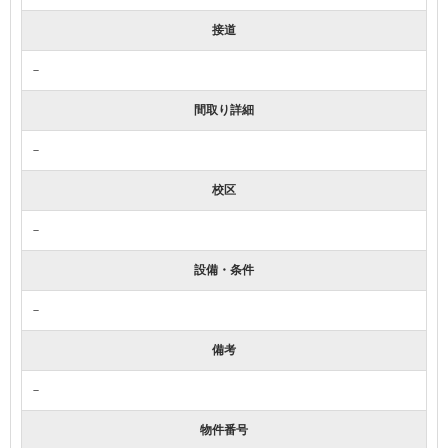
接道
－
間取り詳細
－
校区
－
設備・条件
－
備考
－
物件番号