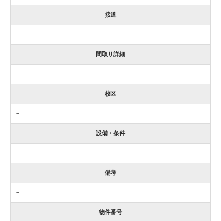
接道
－
間取り詳細
－
校区
－
設備・条件
－
備考
－
物件番号