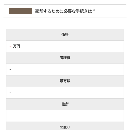
売却するために必要な手続きは？
価格
－
万円
管理費
－
最寄駅
－
住所
－
間取り