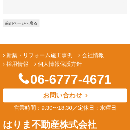
弊社は、ユーザーの皆様から提供していただいた個人情報を、ユ
ーザーの皆様へ有用な情報をお届けするなどの正当な目的のため
にのみ収集します。
前のページへ戻る
3. 個人情報の利用
弊社は、ユーザーの皆様から提供していただいた個人情報を、ユ
ーザーの皆様へ有用な情報をお届けするなどの正当な目的のため
にのみ使用します。
新築・リフォーム施工事例
会社情報
4. 個人情報の開示
採用情報
個人情報保護方針
弊社は、ユーザーの皆様から提供していただいた個人情報を、正
当な理由のある場合を除き、その同意なくして第三者に開示若し
06-6777-4671
くは提供することはありません。また、その場合においても、正
当な理由がない限り、個人情報が第三者から更に開示、提供若し
くは漏洩されることのないよう努めます。
お問い合わせ
5. ユーザーによる照会
営業時間：9:30〜18:30
／
定休日：水曜日
弊社は、ユーザーの皆様が提供された個人情報の確認、訂正など
を希望される場合は、弊社対応窓口にお申出いただくことによ
はりま不動産株式会社
り、合理的な範囲で、そのご希望に対応致します。