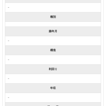
－
種別
築年月
－
構造
－
利回り
－
年収
－