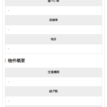
建ぺい率
－
容積率
－
地目
－
物件概要
交通機関
－
総戸数
－