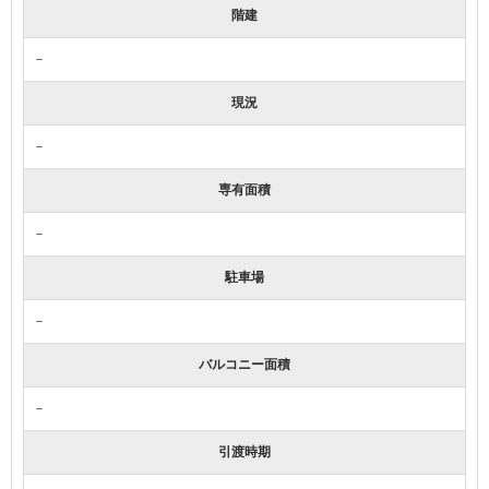
階建
－
現況
－
専有面積
－
駐車場
－
バルコニー面積
－
引渡時期