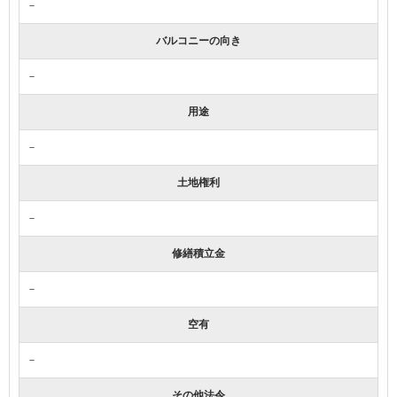
－
バルコニーの向き
－
用途
－
土地権利
－
修繕積立金
－
空有
－
その他法令