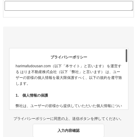
プライバシーポリシー
harimafudousan.com（以下「本サイト」と言います） を運営す
る はりま不動産株式会社（以下「弊社」と言います） は、ユー
ザーの皆様の個人情報を最大限保護すべく、以下の規約を遵守致
します。
1. 個人情報の保護
弊社は、ユーザーの皆様から提供していただいた個人情報につい
ては、適切な方法で管理し、不正侵入及び漏洩などの危険が生じ
ないよう、個人情報の適切な管理及び保護に努めます。
プライバシーポリシーに同意の上、送信ボタンを押してください。
2. 個人情報収集
入力内容確認