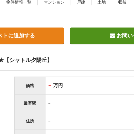
物件情報一覧
マンション
戸建
土地
収益
ストに追加する
お問い
★【シャトル夕陽丘】
－
万円
価格
最寄駅
－
住所
－