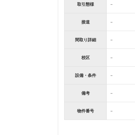
取引態様
－
接道
－
間取り詳細
－
校区
－
設備・条件
－
備考
－
物件番号
－