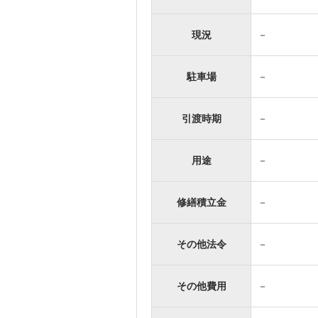
現況
－
駐車場
－
引渡時期
－
用途
－
修繕積立金
－
その他法令
－
その他費用
－