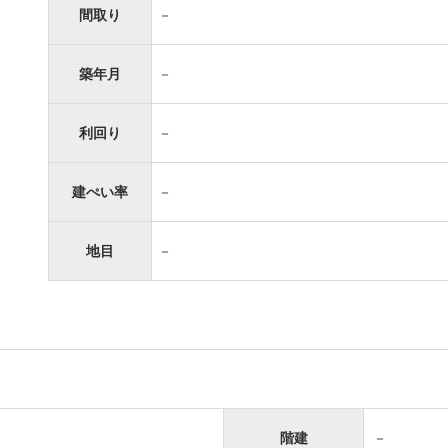
間取り
－
築年月
－
利回り
－
建ぺい率
－
地目
－
階建
－