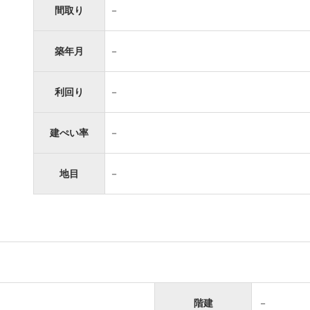
間取り
－
築年月
－
利回り
－
建ぺい率
－
地目
－
階建
－