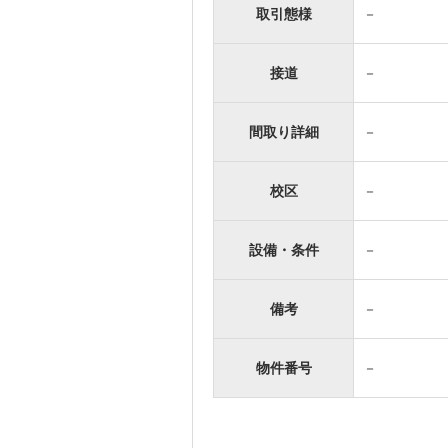
取引態様
－
接道
－
間取り詳細
－
校区
－
設備・条件
－
備考
－
物件番号
－