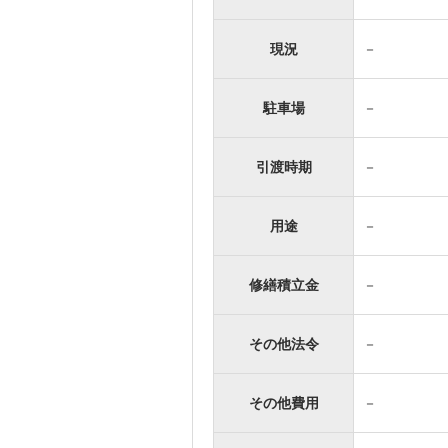
現況
－
駐車場
－
引渡時期
－
用途
－
修繕積立金
－
その他法令
－
その他費用
－