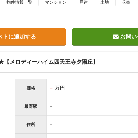
物件情報一覧
マンション
戸建
土地
収益
ストに追加する
お問い
★【メロディーハイム四天王寺夕陽丘】
－
万円
価格
最寄駅
－
住所
－