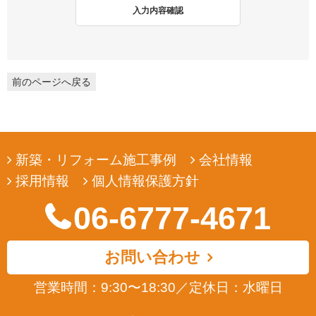
2. 個人情報収集
入力内容確認
弊社は、ユーザーの皆様から提供していただいた個人情報を、ユ
ーザーの皆様へ有用な情報をお届けするなどの正当な目的のため
にのみ収集します。
前のページへ戻る
3. 個人情報の利用
弊社は、ユーザーの皆様から提供していただいた個人情報を、ユ
ーザーの皆様へ有用な情報をお届けするなどの正当な目的のため
にのみ使用します。
新築・リフォーム施工事例
会社情報
4. 個人情報の開示
採用情報
個人情報保護方針
弊社は、ユーザーの皆様から提供していただいた個人情報を、正
当な理由のある場合を除き、その同意なくして第三者に開示若し
06-6777-4671
くは提供することはありません。また、その場合においても、正
当な理由がない限り、個人情報が第三者から更に開示、提供若し
くは漏洩されることのないよう努めます。
お問い合わせ
5. ユーザーによる照会
営業時間：9:30〜18:30
／
定休日：水曜日
弊社は、ユーザーの皆様が提供された個人情報の確認、訂正など
を希望される場合は、弊社対応窓口にお申出いただくことによ