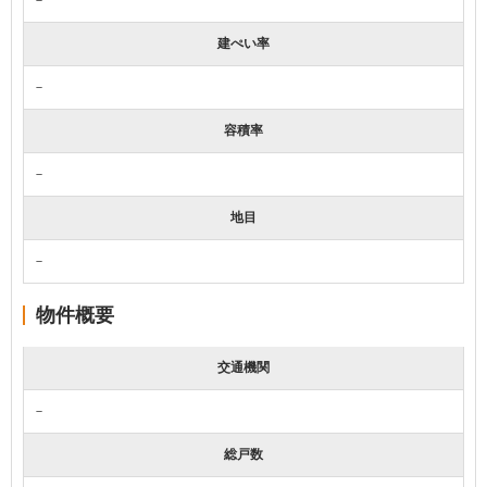
建ぺい率
－
容積率
－
地目
－
物件概要
交通機関
－
総戸数