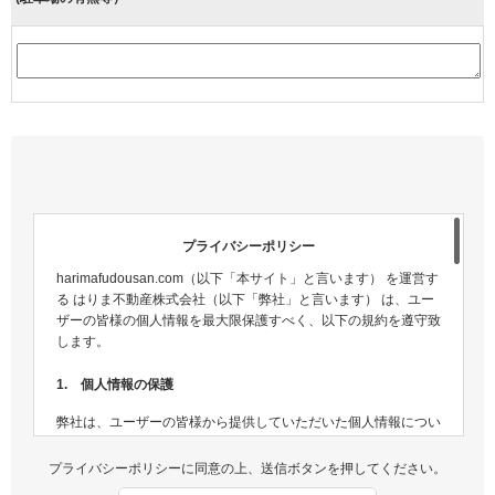
プライバシーポリシー
harimafudousan.com（以下「本サイト」と言います） を運営す
る はりま不動産株式会社（以下「弊社」と言います） は、ユー
ザーの皆様の個人情報を最大限保護すべく、以下の規約を遵守致
します。
1. 個人情報の保護
弊社は、ユーザーの皆様から提供していただいた個人情報につい
ては、適切な方法で管理し、不正侵入及び漏洩などの危険が生じ
ないよう、個人情報の適切な管理及び保護に努めます。
プライバシーポリシーに同意の上、送信ボタンを押してください。