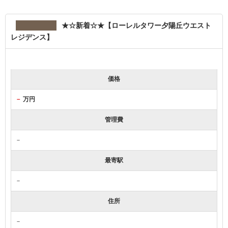
★☆新着☆★【ローレルタワー夕陽丘ウエスト
レジデンス】
価格
－
万円
管理費
－
最寄駅
－
住所
－