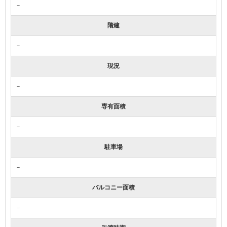
－
階建
－
現況
－
専有面積
－
駐車場
－
バルコニー面積
－