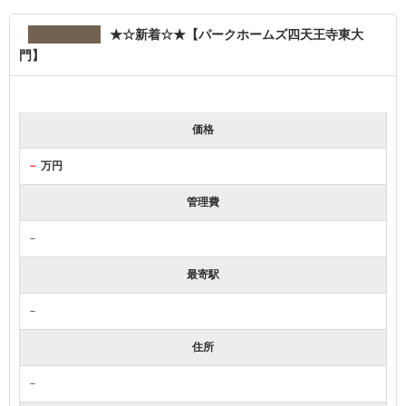
★☆新着☆★【パークホームズ四天王寺東大
門】
価格
－
万円
管理費
－
最寄駅
－
住所
－