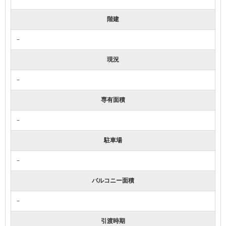
階建
－
現況
－
専有面積
－
駐車場
－
バルコニー面積
－
引渡時期