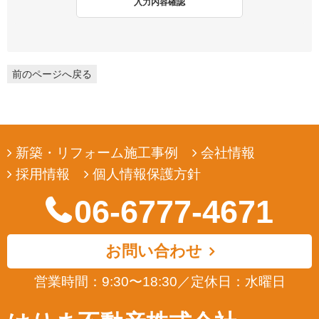
入力内容確認
弊社は、ユーザーの皆様から提供していただいた個人情報を、ユ
ーザーの皆様へ有用な情報をお届けするなどの正当な目的のため
にのみ収集します。
前のページへ戻る
3. 個人情報の利用
弊社は、ユーザーの皆様から提供していただいた個人情報を、ユ
ーザーの皆様へ有用な情報をお届けするなどの正当な目的のため
にのみ使用します。
新築・リフォーム施工事例
会社情報
4. 個人情報の開示
採用情報
個人情報保護方針
弊社は、ユーザーの皆様から提供していただいた個人情報を、正
当な理由のある場合を除き、その同意なくして第三者に開示若し
06-6777-4671
くは提供することはありません。また、その場合においても、正
当な理由がない限り、個人情報が第三者から更に開示、提供若し
くは漏洩されることのないよう努めます。
お問い合わせ
5. ユーザーによる照会
営業時間：9:30〜18:30
／
定休日：水曜日
弊社は、ユーザーの皆様が提供された個人情報の確認、訂正など
を希望される場合は、弊社対応窓口にお申出いただくことによ
り、合理的な範囲で、そのご希望に対応致します。