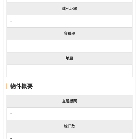
建ぺい率
－
容積率
－
地目
－
物件概要
交通機関
－
総戸数
－