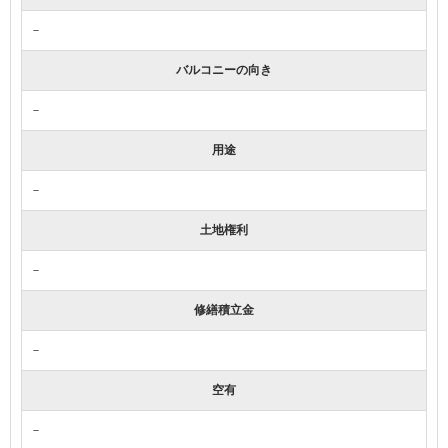
－
バルコニーの向き
－
用途
－
土地権利
－
修繕積立金
－
空有
－