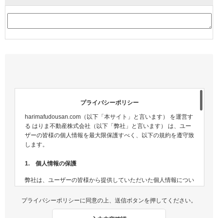
プライバシーポリシー
harimafudousan.com（以下「本サイト」と言います） を運営す
る はりま不動産株式会社（以下「弊社」と言います） は、ユー
ザーの皆様の個人情報を最大限保護すべく、以下の規約を遵守致
します。
1. 個人情報の保護
弊社は、ユーザーの皆様から提供していただいた個人情報につい
ては、適切な方法で管理し、不正侵入及び漏洩などの危険が生じ
ないよう、個人情報の適切な管理及び保護に努めます。
プライバシーポリシーに同意の上、送信ボタンを押してください。
2. 個人情報収集