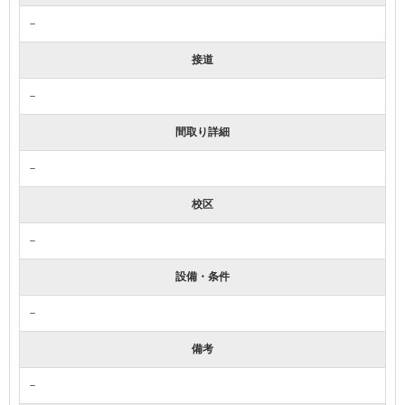
－
接道
－
間取り詳細
－
校区
－
設備・条件
－
備考
－