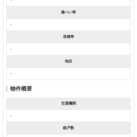
建ぺい率
－
容積率
－
地目
－
物件概要
交通機関
－
総戸数