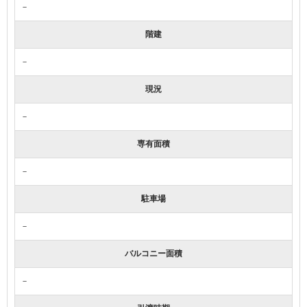
－
階建
－
現況
－
専有面積
－
駐車場
－
バルコニー面積
－