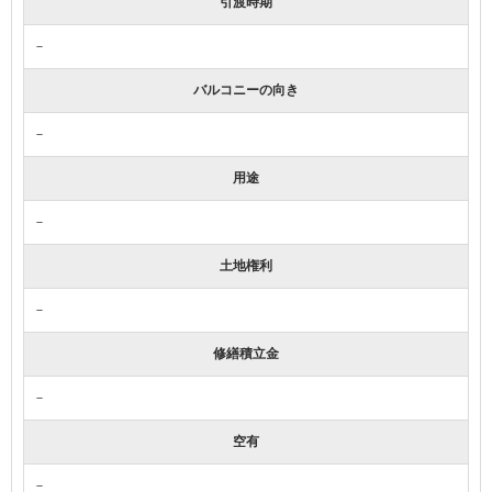
引渡時期
－
バルコニーの向き
－
用途
－
土地権利
－
修繕積立金
－
空有
－