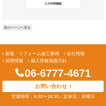
2. 個人情報収集
入力内容確認
弊社は、ユーザーの皆様から提供していただいた個人情報を、ユ
ーザーの皆様へ有用な情報をお届けするなどの正当な目的のため
にのみ収集します。
前のページへ戻る
3. 個人情報の利用
弊社は、ユーザーの皆様から提供していただいた個人情報を、ユ
ーザーの皆様へ有用な情報をお届けするなどの正当な目的のため
にのみ使用します。
新築・リフォーム施工事例
会社情報
4. 個人情報の開示
採用情報
個人情報保護方針
弊社は、ユーザーの皆様から提供していただいた個人情報を、正
当な理由のある場合を除き、その同意なくして第三者に開示若し
06-6777-4671
くは提供することはありません。また、その場合においても、正
当な理由がない限り、個人情報が第三者から更に開示、提供若し
くは漏洩されることのないよう努めます。
お問い合わせ
5. ユーザーによる照会
営業時間：9:30〜18:30
／
定休日：水曜日
弊社は、ユーザーの皆様が提供された個人情報の確認、訂正など
を希望される場合は、弊社対応窓口にお申出いただくことによ