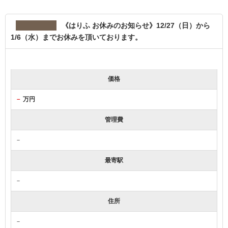
《はりふ お休みのお知らせ》12/27（日）から
1/6（水）までお休みを頂いております。
価格
－
万円
管理費
－
最寄駅
－
住所
－