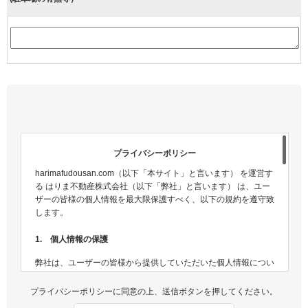
プライバシーポリシー
harimafudousan.com（以下「本サイト」と言います） を運営す
る はりま不動産株式会社（以下「弊社」と言います） は、ユー
ザーの皆様の個人情報を最大限保護すべく、以下の規約を遵守致
します。
1. 個人情報の保護
弊社は、ユーザーの皆様から提供していただいた個人情報につい
ては、適切な方法で管理し、不正侵入及び漏洩などの危険が生じ
ないよう、個人情報の適切な管理及び保護に努めます。
プライバシーポリシーに同意の上、送信ボタンを押してください。