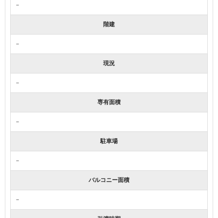
－
階建
－
現況
－
専有面積
－
駐車場
－
バルコニー面積
－