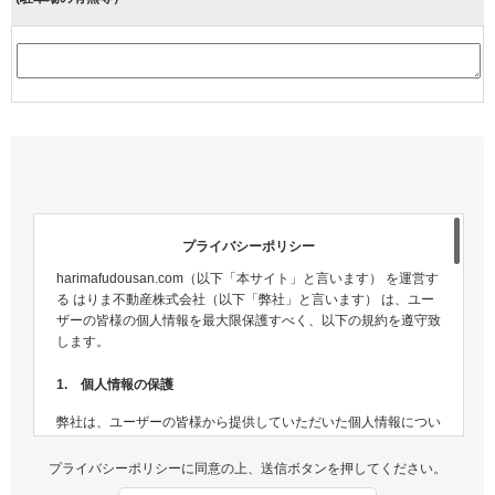
プライバシーポリシー
harimafudousan.com（以下「本サイト」と言います） を運営す
る はりま不動産株式会社（以下「弊社」と言います） は、ユー
ザーの皆様の個人情報を最大限保護すべく、以下の規約を遵守致
します。
1. 個人情報の保護
弊社は、ユーザーの皆様から提供していただいた個人情報につい
ては、適切な方法で管理し、不正侵入及び漏洩などの危険が生じ
ないよう、個人情報の適切な管理及び保護に努めます。
プライバシーポリシーに同意の上、送信ボタンを押してください。