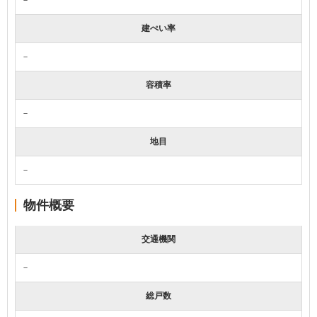
建ぺい率
－
容積率
－
地目
－
物件概要
交通機関
－
総戸数