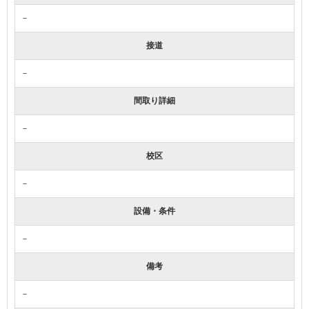
－
接道
－
間取り詳細
－
校区
－
設備・条件
－
備考
－