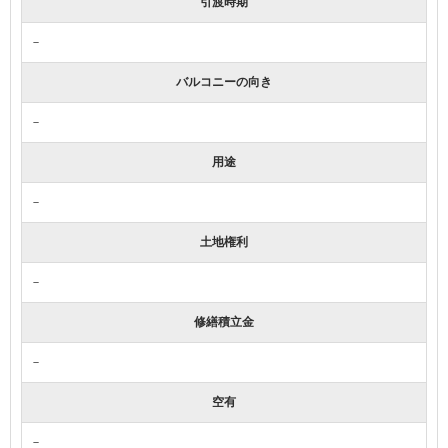
引渡時期
－
バルコニーの向き
－
用途
－
土地権利
－
修繕積立金
－
空有
－