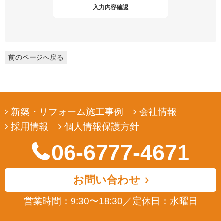
2. 個人情報収集
入力内容確認
弊社は、ユーザーの皆様から提供していただいた個人情報を、ユ
ーザーの皆様へ有用な情報をお届けするなどの正当な目的のため
にのみ収集します。
前のページへ戻る
3. 個人情報の利用
弊社は、ユーザーの皆様から提供していただいた個人情報を、ユ
ーザーの皆様へ有用な情報をお届けするなどの正当な目的のため
にのみ使用します。
新築・リフォーム施工事例
会社情報
4. 個人情報の開示
採用情報
個人情報保護方針
弊社は、ユーザーの皆様から提供していただいた個人情報を、正
当な理由のある場合を除き、その同意なくして第三者に開示若し
06-6777-4671
くは提供することはありません。また、その場合においても、正
当な理由がない限り、個人情報が第三者から更に開示、提供若し
くは漏洩されることのないよう努めます。
お問い合わせ
5. ユーザーによる照会
営業時間：9:30〜18:30
／
定休日：水曜日
弊社は、ユーザーの皆様が提供された個人情報の確認、訂正など
を希望される場合は、弊社対応窓口にお申出いただくことによ