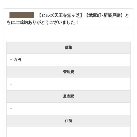
【ヒルズ天王寺堂ヶ芝】【武庫町･新築戸建】と
もにご成約ありがとうございました！
価格
－
万円
管理費
－
最寄駅
－
住所
－