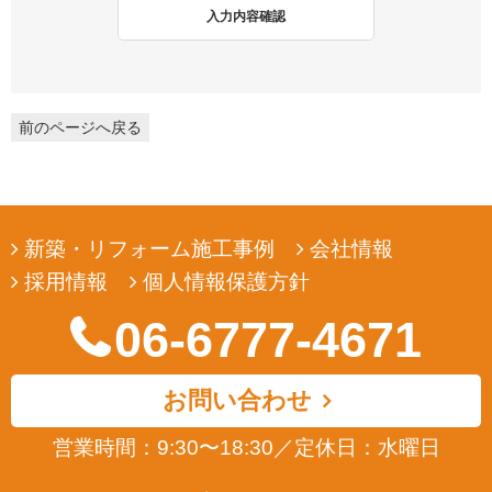
2. 個人情報収集
入力内容確認
弊社は、ユーザーの皆様から提供していただいた個人情報を、ユ
ーザーの皆様へ有用な情報をお届けするなどの正当な目的のため
にのみ収集します。
前のページへ戻る
3. 個人情報の利用
弊社は、ユーザーの皆様から提供していただいた個人情報を、ユ
ーザーの皆様へ有用な情報をお届けするなどの正当な目的のため
にのみ使用します。
新築・リフォーム施工事例
会社情報
4. 個人情報の開示
採用情報
個人情報保護方針
弊社は、ユーザーの皆様から提供していただいた個人情報を、正
当な理由のある場合を除き、その同意なくして第三者に開示若し
06-6777-4671
くは提供することはありません。また、その場合においても、正
当な理由がない限り、個人情報が第三者から更に開示、提供若し
くは漏洩されることのないよう努めます。
お問い合わせ
5. ユーザーによる照会
営業時間：9:30〜18:30
／
定休日：水曜日
弊社は、ユーザーの皆様が提供された個人情報の確認、訂正など
を希望される場合は、弊社対応窓口にお申出いただくことによ