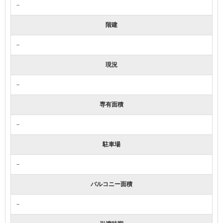
－
階建
－
現況
－
専有面積
－
駐車場
－
バルコニー面積
－