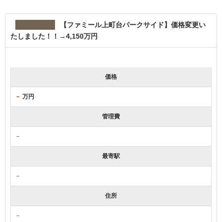
【ファミール上町台パークサイド】価格変更い
たしました！！→4,150万円
価格
－
万円
管理費
－
最寄駅
－
住所
－