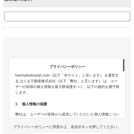
プライバシーポリシー
harimafudousan.com（以下「本サイト」と言います） を運営す
る はりま不動産株式会社（以下「弊社」と言います） は、ユー
ザーの皆様の個人情報を最大限保護すべく、以下の規約を遵守致
します。
1. 個人情報の保護
弊社は、ユーザーの皆様から提供していただいた個人情報につい
ては、適切な方法で管理し、不正侵入及び漏洩などの危険が生じ
ないよう、個人情報の適切な管理及び保護に努めます。
プライバシーポリシーに同意の上、送信ボタンを押してください。