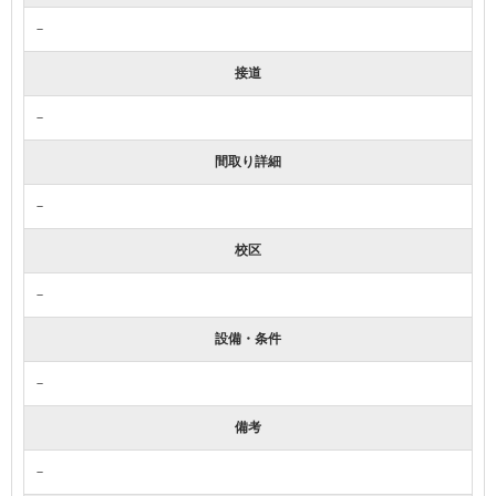
－
接道
－
間取り詳細
－
校区
－
設備・条件
－
備考
－