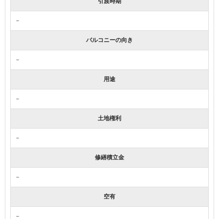
引渡時期
－
バルコニーの向き
－
用途
－
土地権利
－
修繕積立金
－
空有
－