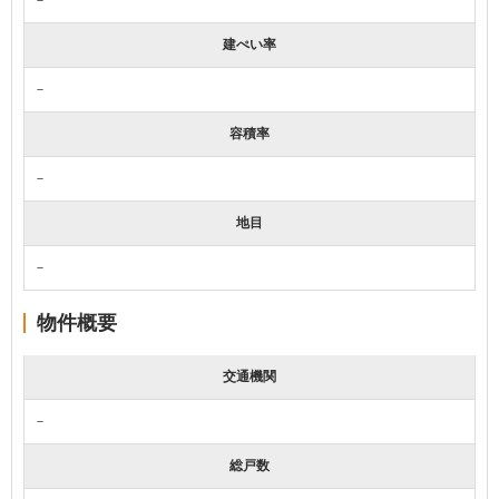
建ぺい率
－
容積率
－
地目
－
物件概要
交通機関
－
総戸数