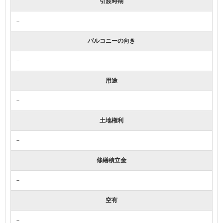
引渡時期
－
バルコニーの向き
－
用途
－
土地権利
－
修繕積立金
－
空有
－