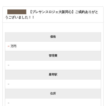
【プレサンスロジェ大阪同心】ご成約ありがと
うございました！！
価格
－
万円
管理費
－
最寄駅
－
住所
－