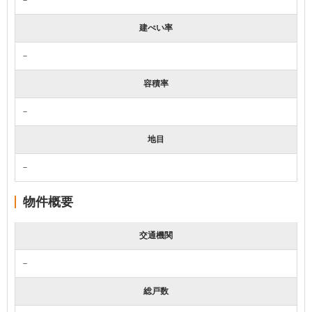
建ぺい率
－
容積率
－
地目
－
物件概要
交通機関
－
総戸数