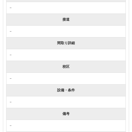
－
接道
－
間取り詳細
－
校区
－
設備・条件
－
備考
－