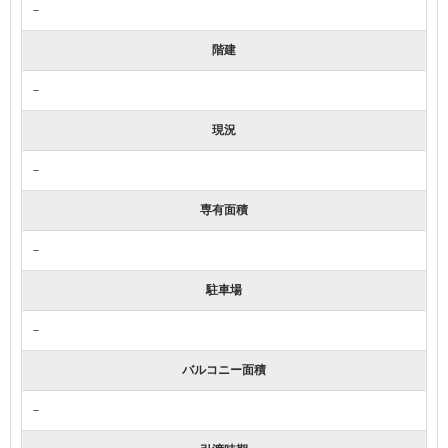
－
階建
－
現況
－
専有面積
－
駐車場
－
バルコニー面積
－