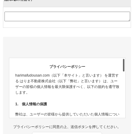
プライバシーポリシー
harimafudousan.com（以下「本サイト」と言います） を運営す
る はりま不動産株式会社（以下「弊社」と言います） は、ユー
ザーの皆様の個人情報を最大限保護すべく、以下の規約を遵守致
します。
1. 個人情報の保護
弊社は、ユーザーの皆様から提供していただいた個人情報につい
ては、適切な方法で管理し、不正侵入及び漏洩などの危険が生じ
ないよう、個人情報の適切な管理及び保護に努めます。
プライバシーポリシーに同意の上、送信ボタンを押してください。