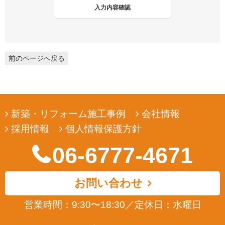
2. 個人情報収集
入力内容確認
弊社は、ユーザーの皆様から提供していただいた個人情報を、ユ
ーザーの皆様へ有用な情報をお届けするなどの正当な目的のため
にのみ収集します。
前のページへ戻る
3. 個人情報の利用
弊社は、ユーザーの皆様から提供していただいた個人情報を、ユ
ーザーの皆様へ有用な情報をお届けするなどの正当な目的のため
にのみ使用します。
新築・リフォーム施工事例
会社情報
4. 個人情報の開示
採用情報
個人情報保護方針
弊社は、ユーザーの皆様から提供していただいた個人情報を、正
当な理由のある場合を除き、その同意なくして第三者に開示若し
06-6777-4671
くは提供することはありません。また、その場合においても、正
当な理由がない限り、個人情報が第三者から更に開示、提供若し
くは漏洩されることのないよう努めます。
お問い合わせ
5. ユーザーによる照会
営業時間：9:30〜18:30
／
定休日：水曜日
弊社は、ユーザーの皆様が提供された個人情報の確認、訂正など
を希望される場合は、弊社対応窓口にお申出いただくことによ