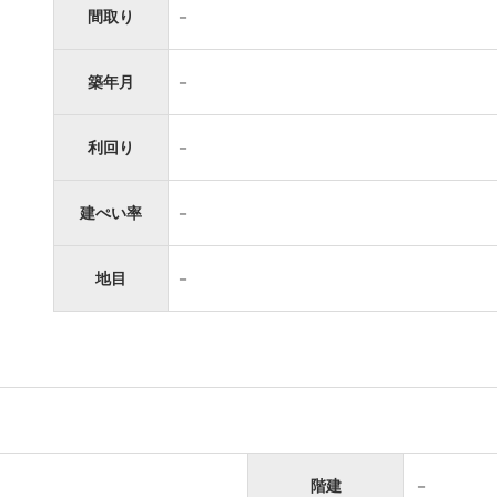
間取り
－
築年月
－
利回り
－
建ぺい率
－
地目
－
階建
－