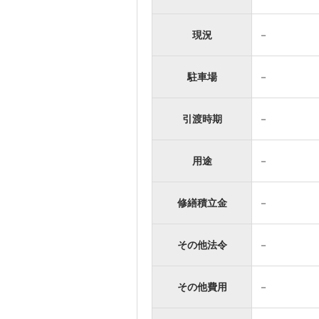
現況
－
駐車場
－
引渡時期
－
用途
－
修繕積立金
－
その他法令
－
その他費用
－