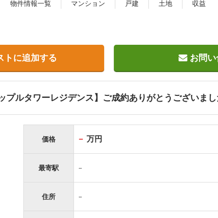
物件情報一覧
マンション
戸建
土地
収益
ストに追加する
お問い
ップルタワーレジデンス】ご成約ありがとうございまし
－
万円
価格
最寄駅
－
住所
－