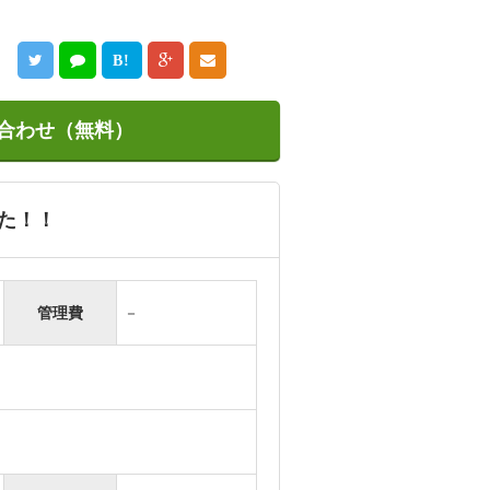
B!
合わせ（無料）
た！！
管理費
－