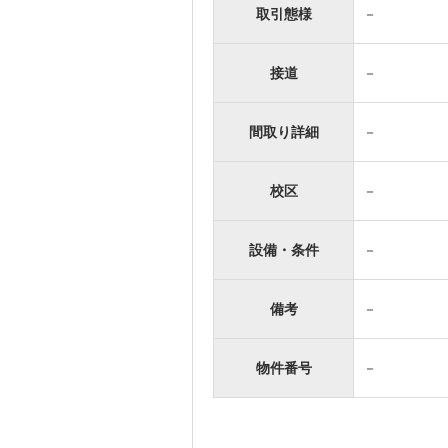
取引態様
－
接道
－
間取り詳細
－
校区
－
設備・条件
－
備考
－
物件番号
－