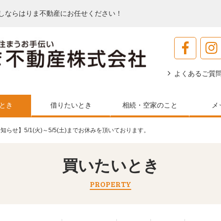
しならはりま不動産にお任せください！
よくあるご質
とき
借りたいとき
相続・空家のこと
メ
知らせ】5/1(火)～5/5(土)までお休みを頂いております。
買いたいとき
PROPERTY