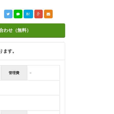
B!
合わせ（無料）
おります。
管理費
－