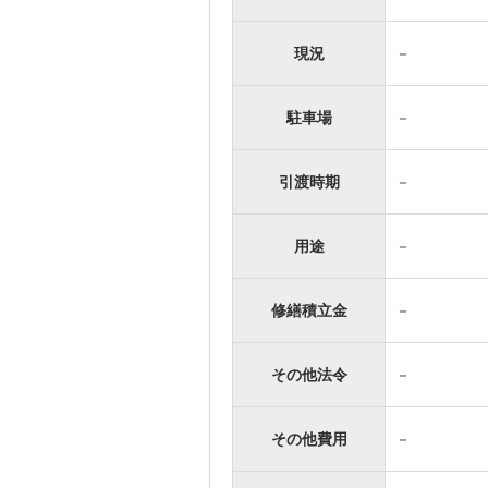
現況
－
駐車場
－
引渡時期
－
用途
－
修繕積立金
－
その他法令
－
その他費用
－