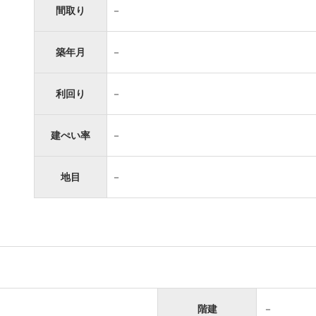
間取り
－
築年月
－
利回り
－
建ぺい率
－
地目
－
階建
－