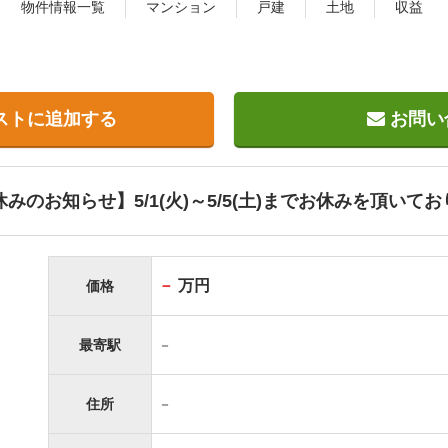
物件情報一覧
マンション
戸建
土地
収益
ストに追加する
お問い
みのお知らせ】5/1(火)～5/5(土)までお休みを頂いて
－
万円
価格
最寄駅
－
住所
－