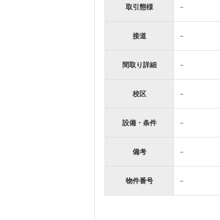
取引態様
－
接道
－
間取り詳細
－
校区
－
設備・条件
－
備考
－
物件番号
－