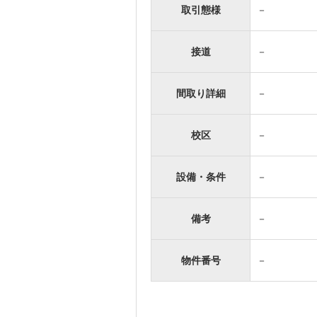
取引態様
－
接道
－
間取り詳細
－
校区
－
設備・条件
－
備考
－
物件番号
－