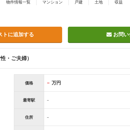
物件情報一覧
マンション
戸建
土地
収益
ストに追加する
お問い
女性・ご夫婦）
－
万円
価格
最寄駅
－
住所
－