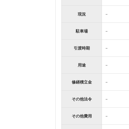
現況
－
駐車場
－
引渡時期
－
用途
－
修繕積立金
－
その他法令
－
その他費用
－