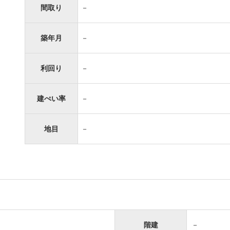
間取り
－
築年月
－
利回り
－
建ぺい率
－
地目
－
階建
－