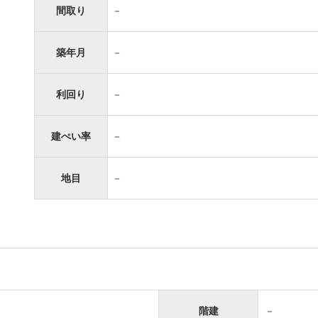
間取り
－
築年月
－
利回り
－
建ぺい率
－
地目
－
階建
－