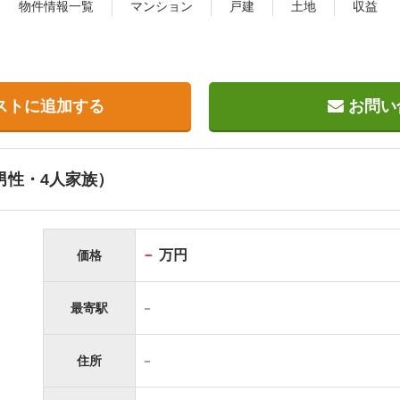
物件情報一覧
マンション
戸建
土地
収益
ストに追加する
お問い
代男性・4人家族）
－
万円
価格
最寄駅
－
住所
－