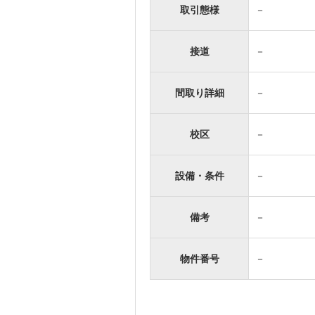
取引態様
－
接道
－
間取り詳細
－
校区
－
設備・条件
－
備考
－
物件番号
－