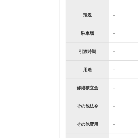
現況
－
駐車場
－
引渡時期
－
用途
－
修繕積立金
－
その他法令
－
その他費用
－