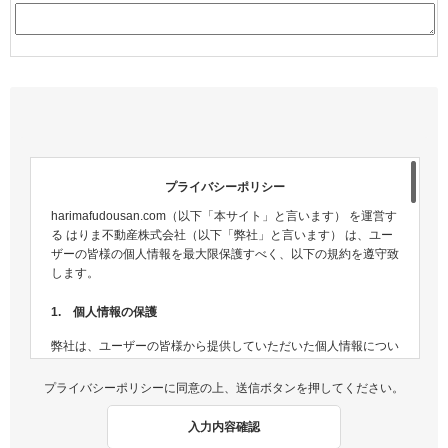
プライバシーポリシー
harimafudousan.com（以下「本サイト」と言います） を運営す
る はりま不動産株式会社（以下「弊社」と言います） は、ユー
ザーの皆様の個人情報を最大限保護すべく、以下の規約を遵守致
します。
1. 個人情報の保護
弊社は、ユーザーの皆様から提供していただいた個人情報につい
ては、適切な方法で管理し、不正侵入及び漏洩などの危険が生じ
ないよう、個人情報の適切な管理及び保護に努めます。
プライバシーポリシーに同意の上、送信ボタンを押してください。
2. 個人情報収集
入力内容確認