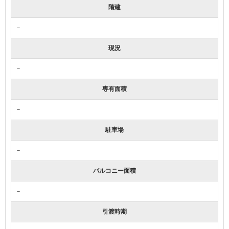
階建
－
現況
－
専有面積
－
駐車場
－
バルコニー面積
－
引渡時期