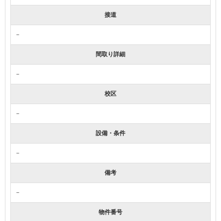
接道
－
間取り詳細
－
校区
－
設備・条件
－
備考
－
物件番号