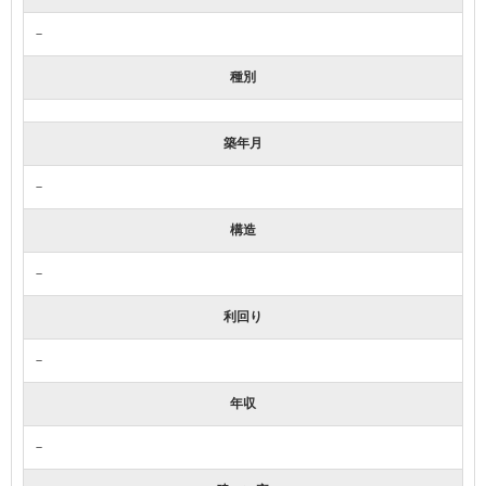
－
種別
築年月
－
構造
－
利回り
－
年収
－