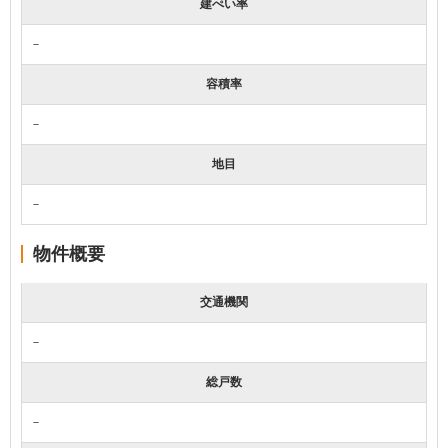
建ぺい率
－
容積率
－
地目
－
物件概要
交通機関
－
総戸数
－