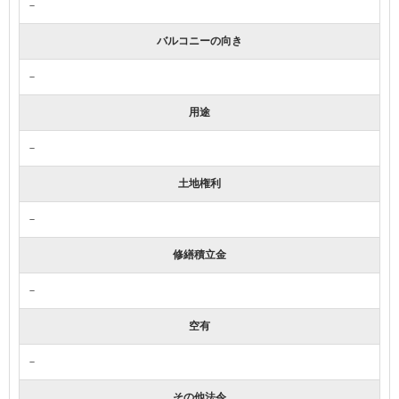
－
バルコニーの向き
－
用途
－
土地権利
－
修繕積立金
－
空有
－
その他法令