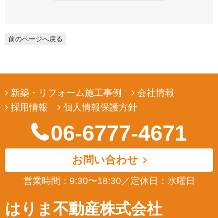
弊社は、ユーザーの皆様から提供していただいた個人情報を、ユ
ーザーの皆様へ有用な情報をお届けするなどの正当な目的のため
にのみ収集します。
前のページへ戻る
3. 個人情報の利用
弊社は、ユーザーの皆様から提供していただいた個人情報を、ユ
ーザーの皆様へ有用な情報をお届けするなどの正当な目的のため
にのみ使用します。
新築・リフォーム施工事例
会社情報
4. 個人情報の開示
採用情報
個人情報保護方針
弊社は、ユーザーの皆様から提供していただいた個人情報を、正
当な理由のある場合を除き、その同意なくして第三者に開示若し
06-6777-4671
くは提供することはありません。また、その場合においても、正
当な理由がない限り、個人情報が第三者から更に開示、提供若し
くは漏洩されることのないよう努めます。
お問い合わせ
5. ユーザーによる照会
営業時間：9:30〜18:30
／
定休日：水曜日
弊社は、ユーザーの皆様が提供された個人情報の確認、訂正など
を希望される場合は、弊社対応窓口にお申出いただくことによ
はりま不動産株式会社
り、合理的な範囲で、そのご希望に対応致します。