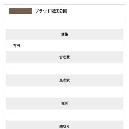
プラウド堀江公園
価格
－
万円
管理費
－
最寄駅
－
住所
－
間取り