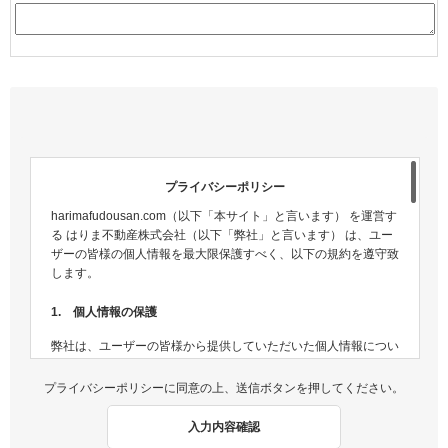
プライバシーポリシー
harimafudousan.com（以下「本サイト」と言います） を運営す
る はりま不動産株式会社（以下「弊社」と言います） は、ユー
ザーの皆様の個人情報を最大限保護すべく、以下の規約を遵守致
します。
1. 個人情報の保護
弊社は、ユーザーの皆様から提供していただいた個人情報につい
ては、適切な方法で管理し、不正侵入及び漏洩などの危険が生じ
ないよう、個人情報の適切な管理及び保護に努めます。
プライバシーポリシーに同意の上、送信ボタンを押してください。
2. 個人情報収集
入力内容確認