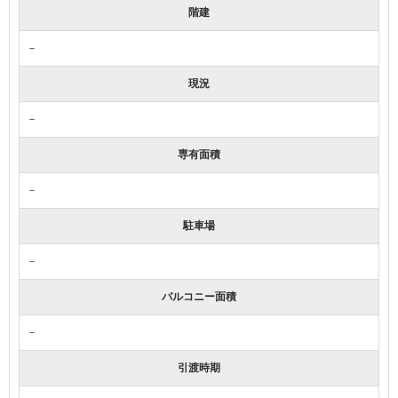
階建
－
現況
－
専有面積
－
駐車場
－
バルコニー面積
－
引渡時期