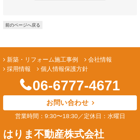
弊社は、ユーザーの皆様から提供していただいた個人情報を、ユ
ーザーの皆様へ有用な情報をお届けするなどの正当な目的のため
にのみ収集します。
前のページへ戻る
3. 個人情報の利用
弊社は、ユーザーの皆様から提供していただいた個人情報を、ユ
ーザーの皆様へ有用な情報をお届けするなどの正当な目的のため
にのみ使用します。
新築・リフォーム施工事例
会社情報
4. 個人情報の開示
採用情報
個人情報保護方針
弊社は、ユーザーの皆様から提供していただいた個人情報を、正
当な理由のある場合を除き、その同意なくして第三者に開示若し
06-6777-4671
くは提供することはありません。また、その場合においても、正
当な理由がない限り、個人情報が第三者から更に開示、提供若し
くは漏洩されることのないよう努めます。
お問い合わせ
5. ユーザーによる照会
営業時間：9:30〜18:30
／
定休日：水曜日
弊社は、ユーザーの皆様が提供された個人情報の確認、訂正など
を希望される場合は、弊社対応窓口にお申出いただくことによ
はりま不動産株式会社
り、合理的な範囲で、そのご希望に対応致します。