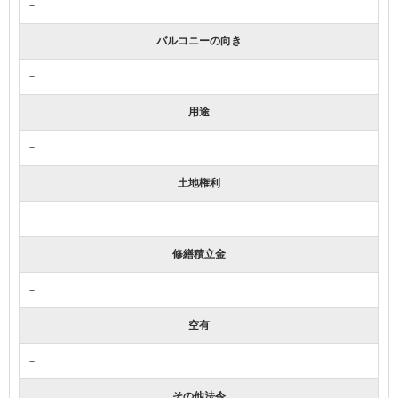
－
バルコニーの向き
－
用途
－
土地権利
－
修繕積立金
－
空有
－
その他法令