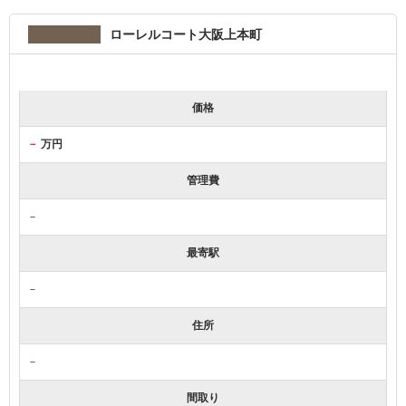
ローレルコート大阪上本町
価格
－
万円
管理費
－
最寄駅
－
住所
－
間取り