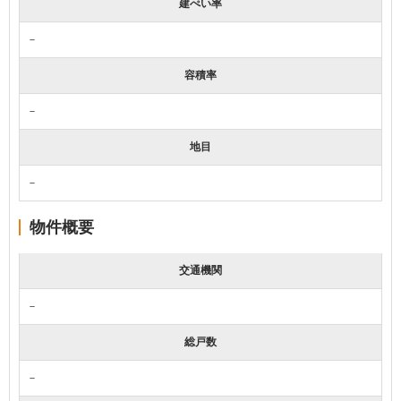
建ぺい率
－
容積率
－
地目
－
物件概要
交通機関
－
総戸数
－