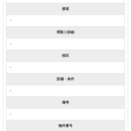
接道
－
間取り詳細
－
校区
－
設備・条件
－
備考
－
物件番号