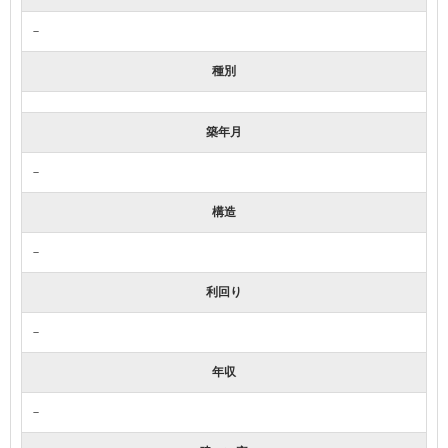
－
種別
築年月
－
構造
－
利回り
－
年収
－