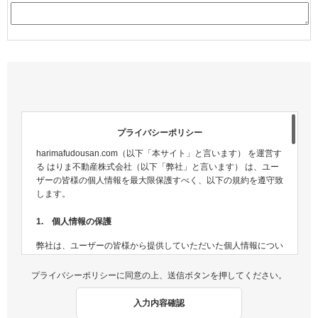
プライバシーポリシー
harimafudousan.com（以下「本サイト」と言います） を運営す
る はりま不動産株式会社（以下「弊社」と言います） は、ユー
ザーの皆様の個人情報を最大限保護すべく、以下の規約を遵守致
します。
1. 個人情報の保護
弊社は、ユーザーの皆様から提供していただいた個人情報につい
ては、適切な方法で管理し、不正侵入及び漏洩などの危険が生じ
ないよう、個人情報の適切な管理及び保護に努めます。
プライバシーポリシーに同意の上、送信ボタンを押してください。
2. 個人情報収集
入力内容確認