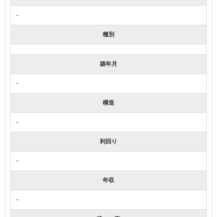
－
種別
築年月
－
構造
－
利回り
－
年収
－