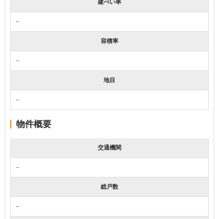
建ぺい率
－
容積率
－
地目
－
物件概要
交通機関
－
総戸数
－