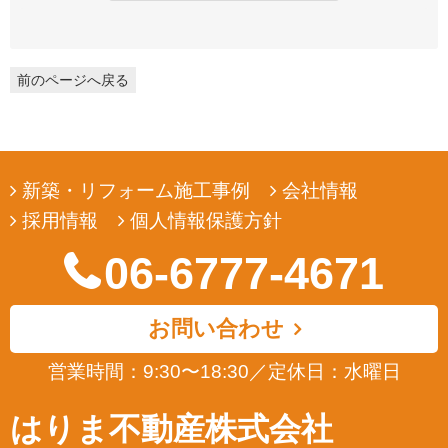
弊社は、ユーザーの皆様から提供していただいた個人情報を、ユ
ーザーの皆様へ有用な情報をお届けするなどの正当な目的のため
にのみ収集します。
前のページへ戻る
3. 個人情報の利用
弊社は、ユーザーの皆様から提供していただいた個人情報を、ユ
ーザーの皆様へ有用な情報をお届けするなどの正当な目的のため
にのみ使用します。
新築・リフォーム施工事例
会社情報
4. 個人情報の開示
採用情報
個人情報保護方針
弊社は、ユーザーの皆様から提供していただいた個人情報を、正
当な理由のある場合を除き、その同意なくして第三者に開示若し
06-6777-4671
くは提供することはありません。また、その場合においても、正
当な理由がない限り、個人情報が第三者から更に開示、提供若し
くは漏洩されることのないよう努めます。
お問い合わせ
5. ユーザーによる照会
営業時間：9:30〜18:30
／
定休日：水曜日
弊社は、ユーザーの皆様が提供された個人情報の確認、訂正など
を希望される場合は、弊社対応窓口にお申出いただくことによ
はりま不動産株式会社
り、合理的な範囲で、そのご希望に対応致します。