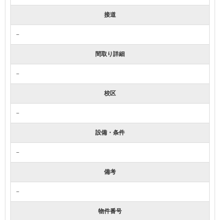
接道
－
間取り詳細
－
校区
－
設備・条件
－
備考
－
物件番号