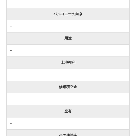
－
バルコニーの向き
－
用途
－
土地権利
－
修繕積立金
－
空有
－
その他法令