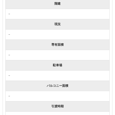
階建
－
現況
－
専有面積
－
駐車場
－
バルコニー面積
－
引渡時期