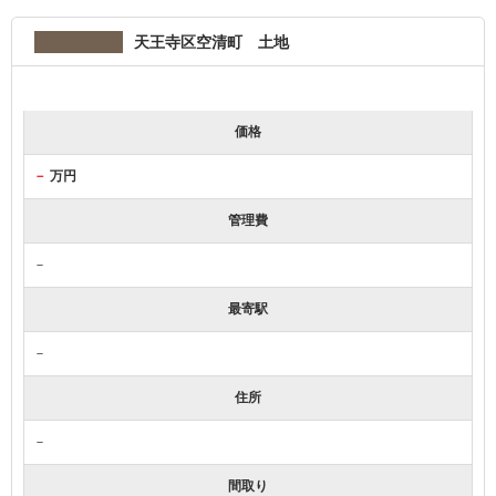
天王寺区空清町 土地
価格
－
万円
管理費
－
最寄駅
－
住所
－
間取り