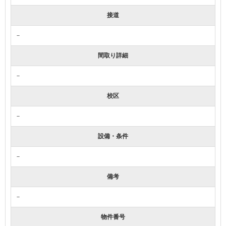
接道
－
間取り詳細
－
校区
－
設備・条件
－
備考
－
物件番号