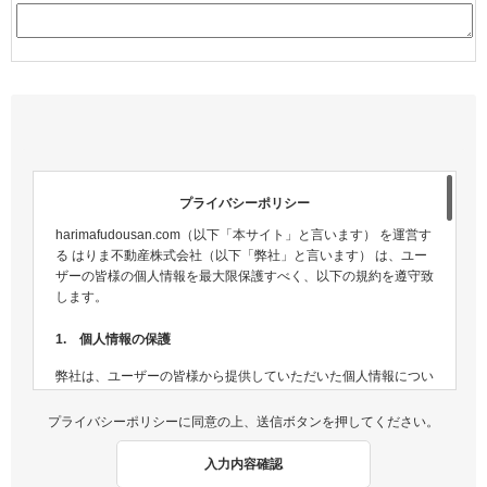
プライバシーポリシー
harimafudousan.com（以下「本サイト」と言います） を運営す
る はりま不動産株式会社（以下「弊社」と言います） は、ユー
ザーの皆様の個人情報を最大限保護すべく、以下の規約を遵守致
します。
1. 個人情報の保護
弊社は、ユーザーの皆様から提供していただいた個人情報につい
ては、適切な方法で管理し、不正侵入及び漏洩などの危険が生じ
ないよう、個人情報の適切な管理及び保護に努めます。
プライバシーポリシーに同意の上、送信ボタンを押してください。
2. 個人情報収集
入力内容確認