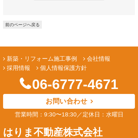
弊社は、ユーザーの皆様から提供していただいた個人情報を、ユ
ーザーの皆様へ有用な情報をお届けするなどの正当な目的のため
にのみ収集します。
前のページへ戻る
3. 個人情報の利用
弊社は、ユーザーの皆様から提供していただいた個人情報を、ユ
ーザーの皆様へ有用な情報をお届けするなどの正当な目的のため
にのみ使用します。
新築・リフォーム施工事例
会社情報
4. 個人情報の開示
採用情報
個人情報保護方針
弊社は、ユーザーの皆様から提供していただいた個人情報を、正
当な理由のある場合を除き、その同意なくして第三者に開示若し
06-6777-4671
くは提供することはありません。また、その場合においても、正
当な理由がない限り、個人情報が第三者から更に開示、提供若し
くは漏洩されることのないよう努めます。
お問い合わせ
5. ユーザーによる照会
営業時間：9:30〜18:30
／
定休日：水曜日
弊社は、ユーザーの皆様が提供された個人情報の確認、訂正など
を希望される場合は、弊社対応窓口にお申出いただくことによ
はりま不動産株式会社
り、合理的な範囲で、そのご希望に対応致します。