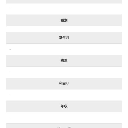
－
種別
築年月
－
構造
－
利回り
－
年収
－