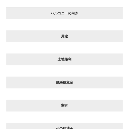
－
バルコニーの向き
－
用途
－
土地権利
－
修繕積立金
－
空有
－
その他法令