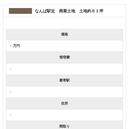
なんば駅近 商業土地 土地約６１坪
価格
－
万円
管理費
－
最寄駅
－
住所
－
間取り