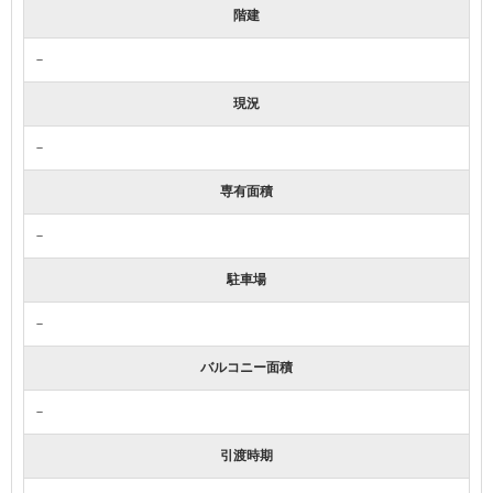
階建
－
現況
－
専有面積
－
駐車場
－
バルコニー面積
－
引渡時期