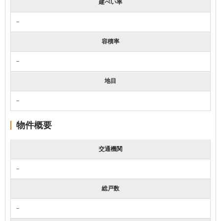
建ぺい率
－
容積率
－
地目
－
物件概要
交通機関
－
総戸数
－