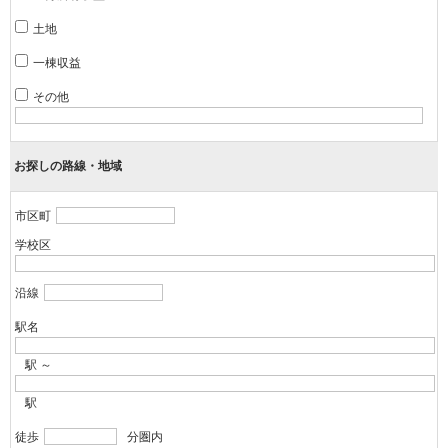
土地
一棟収益
その他
お探しの路線・地域
市区町
学校区
沿線
駅名
駅 ～
駅
徒歩
分圏内