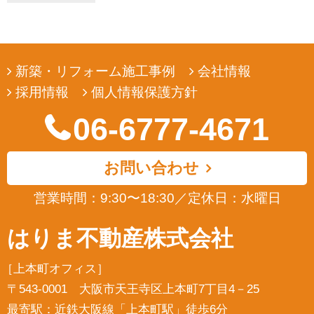
弊社は、ユーザーの皆様から提供していただいた個人情報
を、ユーザーの皆様へ有用な情報をお届けするなどの正当な
目的のためにのみ使用します。
4. 個人情報の開示
新築・リフォーム施工事例
会社情報
弊社は、ユーザーの皆様から提供していただいた個人情報
採用情報
個人情報保護方針
を、正当な理由のある場合を除き、その同意なくして第三者
に開示若しくは提供することはありません。また、その場合
06-6777-4671
においても、正当な理由がない限り、個人情報が第三者から
更に開示、提供若しくは漏洩されることのないよう努めま
す。
お問い合わせ
5. ユーザーによる照会
弊社は、ユーザーの皆様が提供された個人情報の確認、訂正
営業時間：9:30〜18:30
／
定休日：水曜日
などを希望される場合は、弊社対応窓口にお申出いただくこ
とにより、合理的な範囲で、そのご希望に対応致します。
はりま不動産株式会社
6. ポリシーの改善
［上本町オフィス］
弊社は、ユーザーの皆様の個人情報の取扱い、管理及び保護
については、関係法規を遵守するとともに、適宜本ポリシー
〒543-0001 大阪市天王寺区上本町7丁目4－25
の内容を見直しその改善に努めます。
最寄駅：近鉄大阪線「上本町駅」徒歩6分