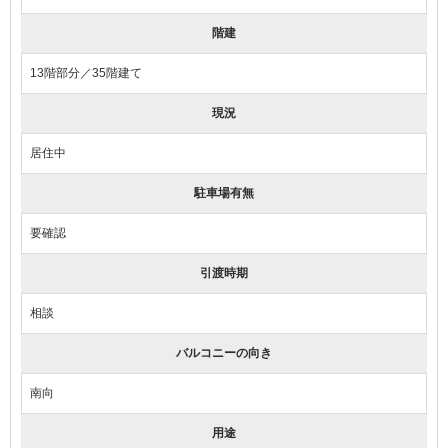
階建
13階部分／35階建て
現況
居住中
駐車場有無
要確認
引渡時期
相談
バルコニーの向き
南向
用途