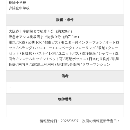
桃陽小学校
夕陽丘中学校
設備・条件
大阪赤十字病院まで徒歩４分（約320ｍ）
阪急オアシス桃坂店まで徒歩９分（約711ｍ）
電気
水道
公共下水
都市ガス
モニター付インターフォン
オートロ
ック
ベランダ
バルコニー
エレベータ
フローリング
収納
クロー
ゼット
床暖房
バストイレ別
ユニットバス
洗浄便座
シャワー
洗
面台
システムキッチン
ペット可
宅配ボックス
日当たり良好
眺望
良好
南向き
2駅以上利用可
駅徒歩5分圏内
タワーマンション
備考
－
物件番号
－
情報登録日：2026/06/07 次回の情報更新予定日：－