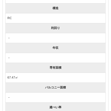
構造
RC
利回り
－
年収
－
専有面積
67.47㎡
バルコニー面積
－
建ぺい率