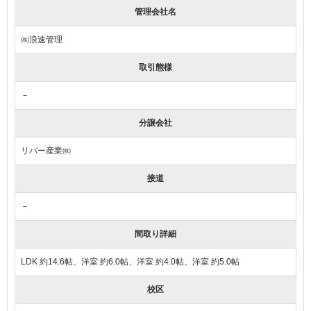
管理会社名
㈱浪速管理
取引態様
－
分譲会社
リバー産業㈱
接道
－
間取り詳細
LDK 約14.6帖、洋室 約6.0帖、洋室 約4.0帖、洋室 約5.0帖
校区