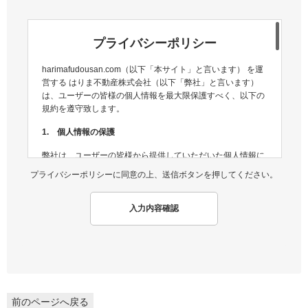
プライバシーポリシー
harimafudousan.com（以下「本サイト」と言います） を運
営する はりま不動産株式会社（以下「弊社」と言います）
は、ユーザーの皆様の個人情報を最大限保護すべく、以下の
規約を遵守致します。
1. 個人情報の保護
弊社は、ユーザーの皆様から提供していただいた個人情報に
ついては、適切な方法で管理し、不正侵入及び漏洩などの危
プライバシーポリシーに同意の上、送信ボタンを押してください。
険が生じないよう、個人情報の適切な管理及び保護に努めま
す。
入力内容確認
2. 個人情報収集
弊社は、ユーザーの皆様から提供していただいた個人情報
を、ユーザーの皆様へ有用な情報をお届けするなどの正当な
目的のためにのみ収集します。
3. 個人情報の利用
前のページへ戻る