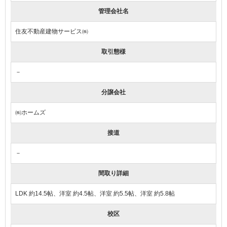
管理会社名
住友不動産建物サービス㈱
取引態様
－
分譲会社
㈱ホームズ
接道
－
間取り詳細
LDK 約14.5帖、洋室 約4.5帖、洋室 約5.5帖、洋室 約5.8帖
校区