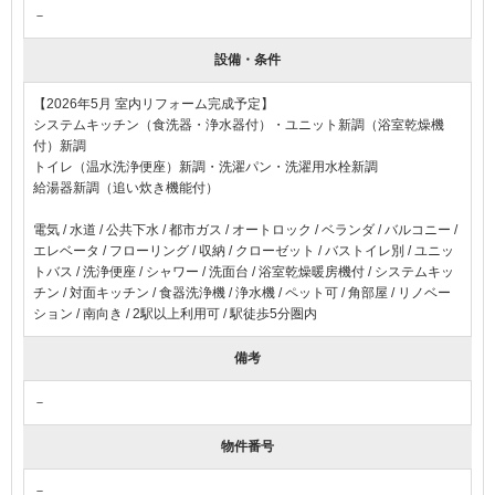
－
設備・条件
【2026年5月 室内リフォーム完成予定】
システムキッチン（食洗器・浄水器付）・ユニット新調（浴室乾燥機
付）新調
トイレ（温水洗浄便座）新調・洗濯パン・洗濯用水栓新調
給湯器新調（追い炊き機能付）
電気
水道
公共下水
都市ガス
オートロック
ベランダ
バルコニー
エレベータ
フローリング
収納
クローゼット
バストイレ別
ユニッ
トバス
洗浄便座
シャワー
洗面台
浴室乾燥暖房機付
システムキッ
チン
対面キッチン
食器洗浄機
浄水機
ペット可
角部屋
リノベー
ション
南向き
2駅以上利用可
駅徒歩5分圏内
備考
－
物件番号
－