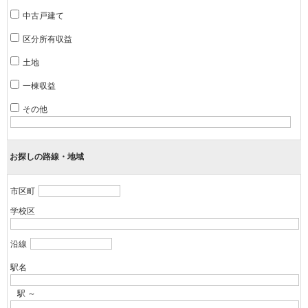
中古戸建て
区分所有収益
土地
一棟収益
その他
お探しの路線・地域
市区町
学校区
沿線
駅名
駅 ～