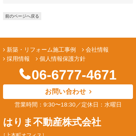
目的のためにのみ収集します。
3. 個人情報の利用
前のページへ戻る
弊社は、ユーザーの皆様から提供していただいた個人情報
を、ユーザーの皆様へ有用な情報をお届けするなどの正当な
目的のためにのみ使用します。
4. 個人情報の開示
新築・リフォーム施工事例
会社情報
弊社は、ユーザーの皆様から提供していただいた個人情報
採用情報
個人情報保護方針
を、正当な理由のある場合を除き、その同意なくして第三者
に開示若しくは提供することはありません。また、その場合
06-6777-4671
においても、正当な理由がない限り、個人情報が第三者から
更に開示、提供若しくは漏洩されることのないよう努めま
す。
お問い合わせ
5. ユーザーによる照会
弊社は、ユーザーの皆様が提供された個人情報の確認、訂正
営業時間：9:30〜18:30
／
定休日：水曜日
などを希望される場合は、弊社対応窓口にお申出いただくこ
とにより、合理的な範囲で、そのご希望に対応致します。
はりま不動産株式会社
6. ポリシーの改善
［上本町オフィス］
弊社は、ユーザーの皆様の個人情報の取扱い、管理及び保護