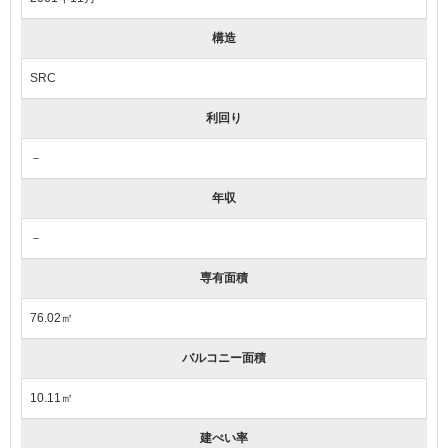
構造
SRC
利回り
－
年収
－
専有面積
76.02㎡
バルコニー面積
10.11㎡
建ぺい率