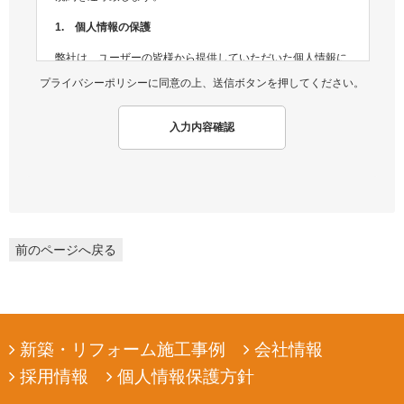
1. 個人情報の保護
弊社は、ユーザーの皆様から提供していただいた個人情報に
ついては、適切な方法で管理し、不正侵入及び漏洩などの危
プライバシーポリシーに同意の上、送信ボタンを押してください。
険が生じないよう、個人情報の適切な管理及び保護に努めま
す。
入力内容確認
2. 個人情報収集
弊社は、ユーザーの皆様から提供していただいた個人情報
を、ユーザーの皆様へ有用な情報をお届けするなどの正当な
目的のためにのみ収集します。
3. 個人情報の利用
前のページへ戻る
弊社は、ユーザーの皆様から提供していただいた個人情報
を、ユーザーの皆様へ有用な情報をお届けするなどの正当な
目的のためにのみ使用します。
4. 個人情報の開示
新築・リフォーム施工事例
会社情報
弊社は、ユーザーの皆様から提供していただいた個人情報
採用情報
個人情報保護方針
を、正当な理由のある場合を除き、その同意なくして第三者
に開示若しくは提供することはありません。また、その場合