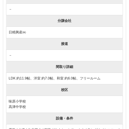
－
分譲会社
日精興産㈱
接道
－
間取り詳細
LDK 約11.9帖、洋室 約7.0帖、和室 約6.0帖、フリールーム
校区
味原小学校
高津中学校
設備・条件