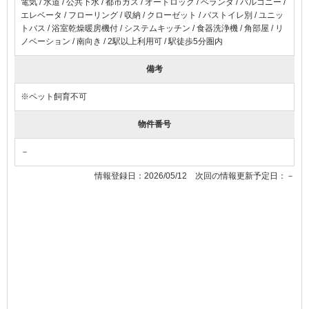
電気
水道
公共下水
都市ガス
オートロック
ベランダ
バルコニー
エレベータ
フローリング
収納
クローゼット
バストイレ別
ユニッ
トバス
浴室乾燥暖房機付
システムキッチン
食器洗浄機
角部屋
リ
ノベーション
南向き
2駅以上利用可
駅徒歩5分圏内
備考
※ペット飼育不可
物件番号
－
情報登録日：2026/05/12 次回の情報更新予定日：－