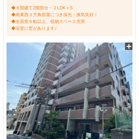
◆８階建て2階部分・２LDK＋S
◆南東西３方角部屋につき採光・換気良好！
◆全居室６帖以上、収納スペース充実
◆浴室に窓があります♪