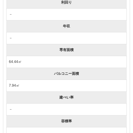
利回り
－
年収
－
専有面積
64.44㎡
バルコニー面積
7.94㎡
建ぺい率
－
容積率
－