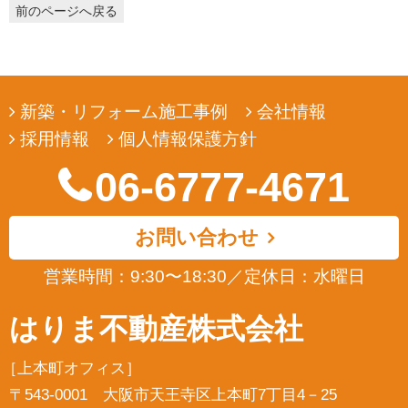
前のページへ戻る
弊社は、ユーザーの皆様から提供していただいた個人情報
を、ユーザーの皆様へ有用な情報をお届けするなどの正当な
目的のためにのみ使用します。
4. 個人情報の開示
新築・リフォーム施工事例
会社情報
弊社は、ユーザーの皆様から提供していただいた個人情報
採用情報
個人情報保護方針
を、正当な理由のある場合を除き、その同意なくして第三者
に開示若しくは提供することはありません。また、その場合
06-6777-4671
においても、正当な理由がない限り、個人情報が第三者から
更に開示、提供若しくは漏洩されることのないよう努めま
す。
お問い合わせ
5. ユーザーによる照会
弊社は、ユーザーの皆様が提供された個人情報の確認、訂正
営業時間：9:30〜18:30
／
定休日：水曜日
などを希望される場合は、弊社対応窓口にお申出いただくこ
とにより、合理的な範囲で、そのご希望に対応致します。
はりま不動産株式会社
6. ポリシーの改善
［上本町オフィス］
弊社は、ユーザーの皆様の個人情報の取扱い、管理及び保護
については、関係法規を遵守するとともに、適宜本ポリシー
〒543-0001 大阪市天王寺区上本町7丁目4－25
の内容を見直しその改善に努めます。