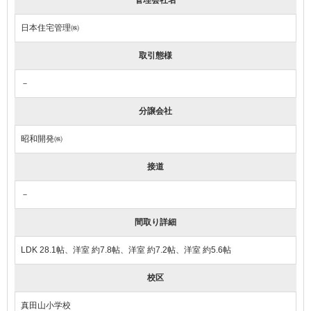
日本住宅管理㈱
取引態様
－
分譲会社
昭和開発㈱
接道
－
間取り詳細
LDK 28.1帖、洋室 約7.8帖、洋室 約7.2帖、洋室 約5.6帖
校区
真田山小学校