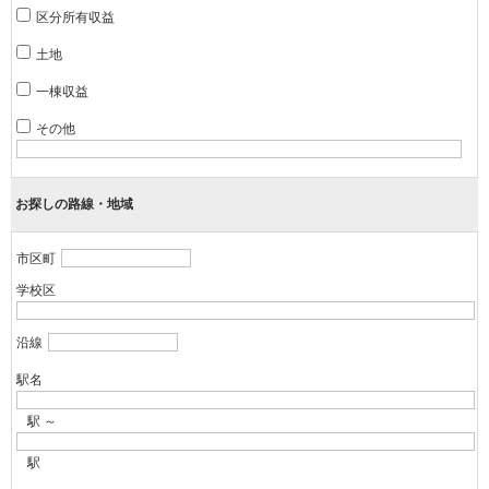
区分所有収益
土地
一棟収益
その他
お探しの路線・地域
市区町
学校区
沿線
駅名
駅 ～
駅