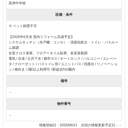
高津中学校
設備・条件
※ ペット飼育不可
【2026年6月末 室内リフォーム完成予定】
システムキッチン（吊戸棚・コンロ）・洗面化粧台・トイレ・バスルー
ム新調
全室クロス張替、フロアータイル貼替、各室扉新調
電気
水道
公共下水
都市ガス
オートロック
バルコニー
エレベー
タ
クローゼット
バストイレ別
ユニットバス
洗面台
リノベーショ
ン
南向き
2駅以上利用可
駅徒歩5分圏内
備考
－
物件番号
－
情報登録日：2026/06/21 次回の情報更新予定日：－