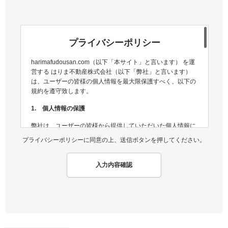
プライバシーポリシー
harimafudousan.com（以下「本サイト」と言います） を運
営する はりま不動産株式会社（以下「弊社」と言います）
は、ユーザーの皆様の個人情報を最大限保護すべく、以下の
規約を遵守致します。
1. 個人情報の保護
弊社は、ユーザーの皆様から提供していただいた個人情報に
ついては、適切な方法で管理し、不正侵入及び漏洩などの危
プライバシーポリシーに同意の上、送信ボタンを押してください。
険が生じないよう、個人情報の適切な管理及び保護に努めま
す。
入力内容確認
2. 個人情報収集
弊社は、ユーザーの皆様から提供していただいた個人情報
を、ユーザーの皆様へ有用な情報をお届けするなどの正当な
目的のためにのみ収集します。
3. 個人情報の利用