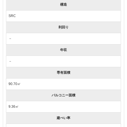
構造
SRC
利回り
－
年収
－
専有面積
90.70㎡
バルコニー面積
9.36㎡
建ぺい率