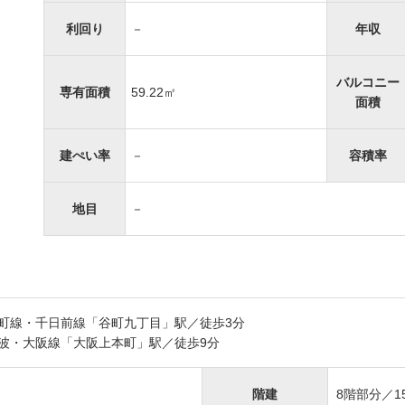
利回り
－
年収
バルコニー
専有面積
59.22㎡
面積
建ぺい率
－
容積率
地目
－
町線・千日前線「谷町九丁目」駅／徒歩3分
波・大阪線「大阪上本町」駅／徒歩9分
階建
8階部分／1