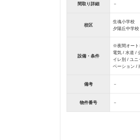
間取り詳細
－
生魂小学校
校区
夕陽丘中学校
※夜間オート
電気
水道
設備・条件
イレ別
ユニ
ベーション
備考
－
物件番号
－