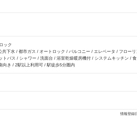
ロック
公共下水
都市ガス
オートロック
バルコニー
エレベータ
フローリ
ットバス
シャワー
洗面台
浴室乾燥暖房機付
システムキッチン
食
南向き
2駅以上利用可
駅徒歩5分圏内
情報登録日