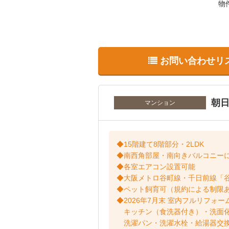
物
お問い合わせリ
朝
マンション
◆15階建て8階部分・2LDK
◆南西角部屋・南向きバルコニー
◆各室エアコン設置可能
◆大阪メトロ谷町線・千日前線「
◆ペット飼育可（規約による制限
◆2026年7月末 室内フルリフォ
キッチン（食洗器付き）・洗面化
洗濯パン・洗濯水栓・給湯器交