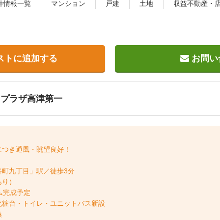
件情報一覧
マンション
戸建
土地
収益不動産・
ストに追加する
お問い
日プラザ高津第一
につき通風・眺望良好！
谷町九丁目」駅／徒歩3分
あり）
ーム完成予定
粧台・トイレ・ユニットバス新設
換