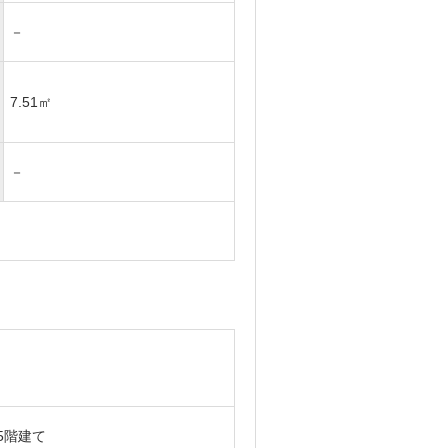
－
7.51㎡
－
5階建て