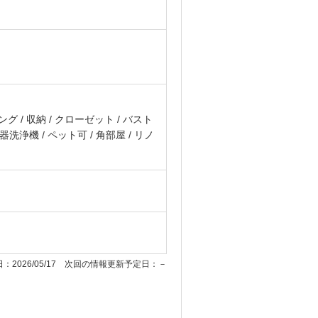
ング
収納
クローゼット
バスト
器洗浄機
ペット可
角部屋
リノ
：2026/05/17 次回の情報更新予定日：－