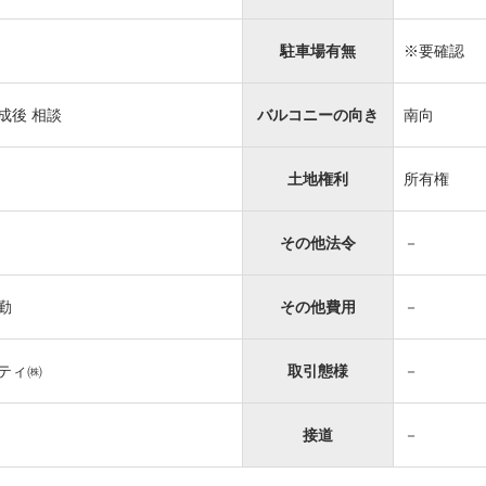
駐車場有無
※要確認
成後 相談
バルコニーの向き
南向
土地権利
所有権
その他法令
－
勤
その他費用
－
ティ㈱
取引態様
－
接道
－