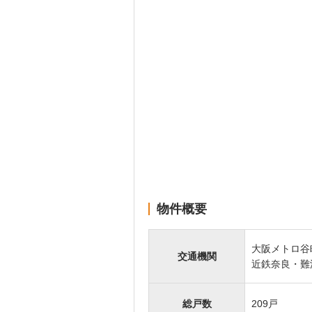
物件概要
大阪メトロ谷
交通機関
近鉄奈良・難
総戸数
209戸