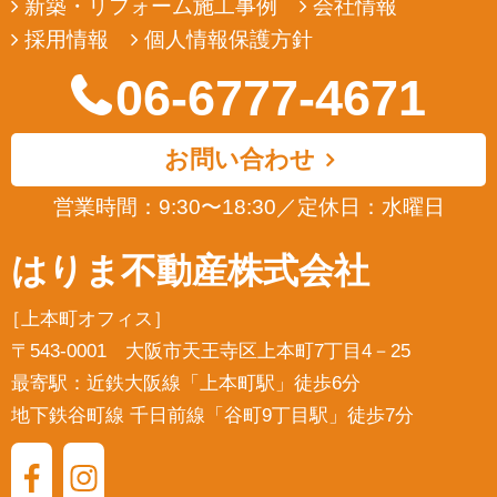
新築・リフォーム施工事例
会社情報
弊社は、ユーザーの皆様から提供していただいた個人情報
採用情報
個人情報保護方針
を、正当な理由のある場合を除き、その同意なくして第三者
に開示若しくは提供することはありません。また、その場合
06-6777-4671
においても、正当な理由がない限り、個人情報が第三者から
更に開示、提供若しくは漏洩されることのないよう努めま
す。
お問い合わせ
5. ユーザーによる照会
弊社は、ユーザーの皆様が提供された個人情報の確認、訂正
営業時間：9:30〜18:30
／
定休日：水曜日
などを希望される場合は、弊社対応窓口にお申出いただくこ
とにより、合理的な範囲で、そのご希望に対応致します。
はりま不動産株式会社
6. ポリシーの改善
［上本町オフィス］
弊社は、ユーザーの皆様の個人情報の取扱い、管理及び保護
については、関係法規を遵守するとともに、適宜本ポリシー
〒543-0001 大阪市天王寺区上本町7丁目4－25
の内容を見直しその改善に努めます。
最寄駅：近鉄大阪線「上本町駅」徒歩6分
地下鉄谷町線 千日前線「谷町9丁目駅」徒歩7分