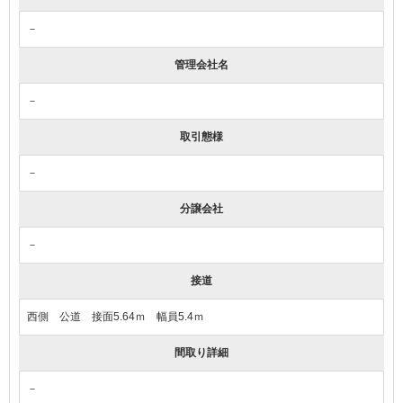
－
管理会社名
－
取引態様
－
分譲会社
－
接道
西側 公道 接面5.64ｍ 幅員5.4ｍ
間取り詳細
－