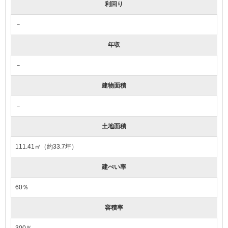
利回り
－
年収
－
建物面積
－
土地面積
111.41㎡（約33.7坪）
建ぺい率
60％
容積率
300％