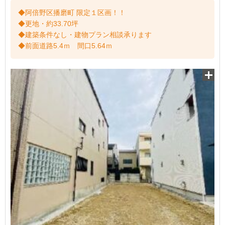
◆阿倍野区播磨町 限定１区画！！
◆更地・約33.70坪
◆建築条件なし・建物プラン相談承ります
◆前面道路5.4ｍ 間口5.64ｍ