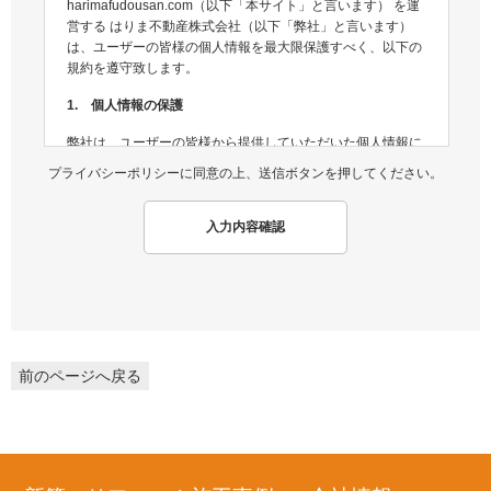
harimafudousan.com（以下「本サイト」と言います） を運
営する はりま不動産株式会社（以下「弊社」と言います）
は、ユーザーの皆様の個人情報を最大限保護すべく、以下の
規約を遵守致します。
1. 個人情報の保護
弊社は、ユーザーの皆様から提供していただいた個人情報に
ついては、適切な方法で管理し、不正侵入及び漏洩などの危
プライバシーポリシーに同意の上、送信ボタンを押してください。
険が生じないよう、個人情報の適切な管理及び保護に努めま
す。
入力内容確認
2. 個人情報収集
弊社は、ユーザーの皆様から提供していただいた個人情報
を、ユーザーの皆様へ有用な情報をお届けするなどの正当な
目的のためにのみ収集します。
3. 個人情報の利用
前のページへ戻る
弊社は、ユーザーの皆様から提供していただいた個人情報
を、ユーザーの皆様へ有用な情報をお届けするなどの正当な
目的のためにのみ使用します。
4. 個人情報の開示