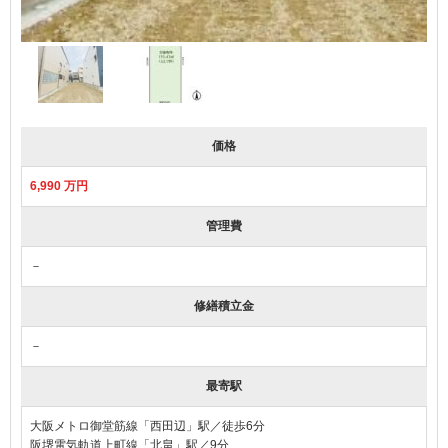
価格
6,990 万円
管理費
－
修繕積立金
－
最寄駅
大阪メトロ御堂筋線「西田辺」駅／徒歩6分
阪堺電気軌道上町線「北畠」駅／9分